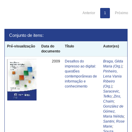
Anterior
1
Próximo
Conjunto de itens:
Pré-visualização
Data do
Título
Autor(es)
documento
2009
Desafios do
Braga, Gilda
impresso ao digital:
Maria (Org.)
;
questões
Pinheiro,
contemporâneas de
Lena Vania
informação e
Ribeiro
conhecimento
(Org.)
;
Saracevic,
Tefko
;
Zins,
Chaim
;
González de
Gómez,
Maria Nélida
;
Santini, Rose
Marie
;
Souza,