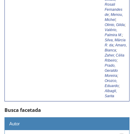
Rosali
Fernandes
de
;
Menou,
Michel
;
Olinto, Gilda
;
Valério,
Palmira M.
;
Silva, Márcia
R. da
;
Amaro,
Bianca
;
Zaher, Célia
Ribeiro
;
Prado,
Geraldo
Moreira
;
Orozco,
Eduardo
;
Albagli,
Sarita
Busca facetada
Autor