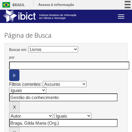
Acesso à informação
BRASIL
Participe
Skip
Serviços
navigation
Legislação
Página de Busca
Canais
Buscar em:
por
Filtros correntes: