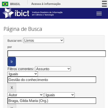
Acesso à informação
BRASIL
Participe
Skip
Serviços
navigation
Legislação
Página de Busca
Canais
Buscar em:
por
Filtros correntes: