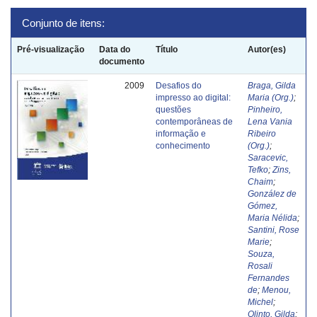
Conjunto de itens:
Pré-visualização
Data do
Título
Autor(es)
documento
2009
Desafios do
Braga, Gilda
impresso ao digital:
Maria (Org.)
;
questões
Pinheiro,
contemporâneas de
Lena Vania
informação e
Ribeiro
conhecimento
(Org.)
;
Saracevic,
Tefko
;
Zins,
Chaim
;
González de
Gómez,
Maria Nélida
;
Santini, Rose
Marie
;
Souza,
Rosali
Fernandes
de
;
Menou,
Michel
;
Olinto, Gilda
;