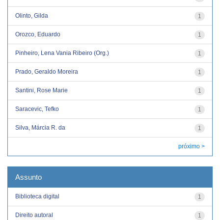
Olinto, Gilda
1
Orozco, Eduardo
1
Pinheiro, Lena Vania Ribeiro (Org.)
1
Prado, Geraldo Moreira
1
Santini, Rose Marie
1
Saracevic, Tefko
1
Silva, Márcia R. da
1
próximo >
Assunto
Biblioteca digital
1
Direito autoral
1