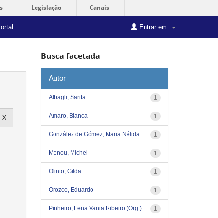
s
Legislação
Canais
ortal
Entrar em:
Busca facetada
Autor
Albagli, Sarita
1
Amaro, Bianca
1
González de Gómez, Maria Nélida
1
Menou, Michel
1
Olinto, Gilda
1
Orozco, Eduardo
1
Pinheiro, Lena Vania Ribeiro (Org.)
1