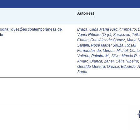
Autor(es)
digital: questões contemporâneas de
Braga, Gilda Maria (Org.)
;
Pinheiro, 
to
Vania Ribeiro (Org.)
;
Saracevic, Tefk
Chaim
;
González de Gómez, Maria N
Santini, Rose Marie
;
Souza, Rosali
Fernandes de
;
Menou, Michel
;
Olinto
Valério, Palmira M.
;
Silva, Márcia R. 
Amaro, Bianca
;
Zaher, Célia Ribeiro
Geraldo Moreira
;
Orozco, Eduardo
;
A
Sarita