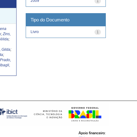
2009
1
Tipo do Documento
Lena
Livro
1
o
;
Zins,
élida
;
, Gilda
;
da
;
;
Prado,
lbagli,