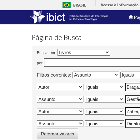
Acesso à informação
BRASIL
Pág
Skip
navigation
Página de Busca
Buscar em:
por
Filtros correntes:
Retornar valores