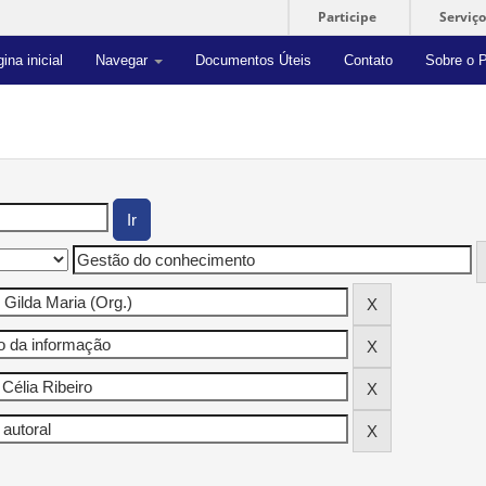
Participe
Serviço
ina inicial
Navegar
Documentos Úteis
Contato
Sobre o P