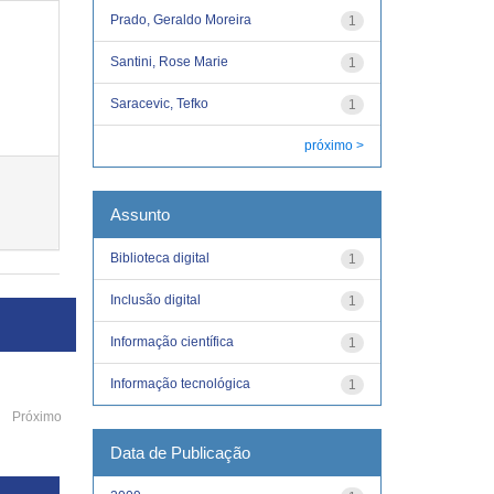
Prado, Geraldo Moreira
1
Santini, Rose Marie
1
Saracevic, Tefko
1
próximo >
Assunto
Biblioteca digital
1
Inclusão digital
1
Informação científica
1
Informação tecnológica
1
Próximo
Data de Publicação