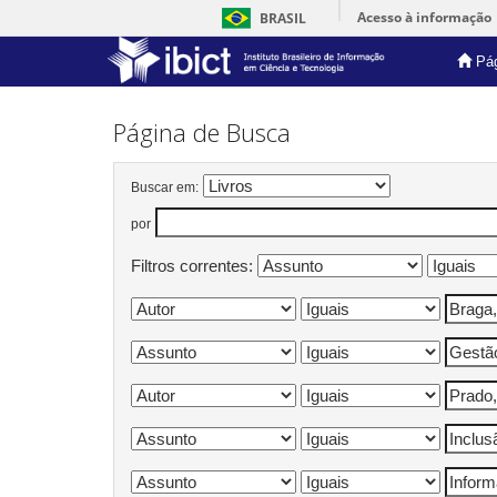
Acesso à informação
BRASIL
Pág
Skip
navigation
Página de Busca
Buscar em:
por
Filtros correntes: