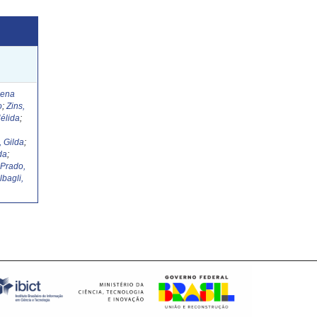
Lena
o
;
Zins,
élida
;
, Gilda
;
da
;
;
Prado,
lbagli,