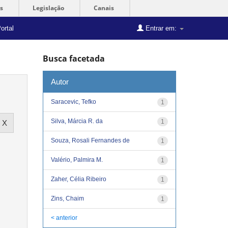
s
Legislação
Canais
ortal
Entrar em:
Busca facetada
Autor
Saracevic, Tefko
1
Silva, Márcia R. da
1
Souza, Rosali Fernandes de
1
Valério, Palmira M.
1
Zaher, Célia Ribeiro
1
Zins, Chaim
1
< anterior