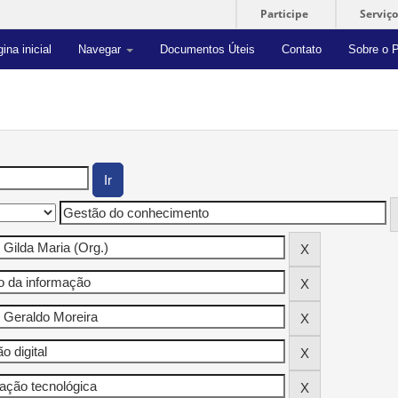
Participe
Serviço
ina inicial
Navegar
Documentos Úteis
Contato
Sobre o P