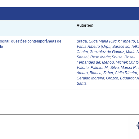
Autor(es)
digital: questões contemporâneas de
Braga, Gilda Maria (Org.)
;
Pinheiro, 
to
Vania Ribeiro (Org.)
;
Saracevic, Tefk
Chaim
;
González de Gómez, Maria N
Santini, Rose Marie
;
Souza, Rosali
Fernandes de
;
Menou, Michel
;
Olinto
Valério, Palmira M.
;
Silva, Márcia R. 
Amaro, Bianca
;
Zaher, Célia Ribeiro
Geraldo Moreira
;
Orozco, Eduardo
;
A
Sarita