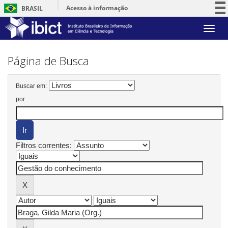
Acesso à informação
BRASIL
Participe
Skip
Serviços
navigation
Legislação
Página de Busca
Canais
Buscar em:
por
Filtros correntes: