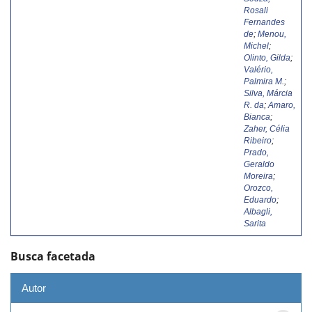
Rosali
Fernandes
de
;
Menou,
Michel
;
Olinto, Gilda
;
Valério,
Palmira M.
;
Silva, Márcia
R. da
;
Amaro,
Bianca
;
Zaher, Célia
Ribeiro
;
Prado,
Geraldo
Moreira
;
Orozco,
Eduardo
;
Albagli,
Sarita
Busca facetada
Autor