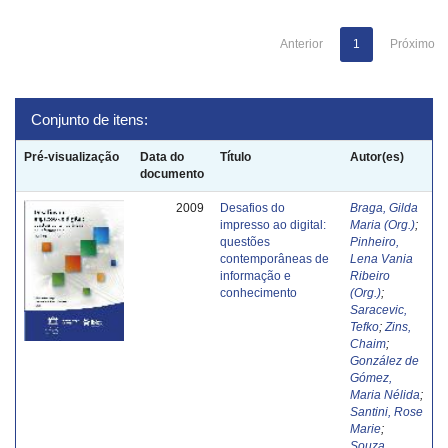
Anterior
1
Próximo
Conjunto de itens:
Pré-visualização
Data do
Título
Autor(es)
documento
2009
Desafios do
Braga, Gilda
impresso ao digital:
Maria (Org.)
;
questões
Pinheiro,
contemporâneas de
Lena Vania
informação e
Ribeiro
conhecimento
(Org.)
;
Saracevic,
Tefko
;
Zins,
Chaim
;
González de
Gómez,
Maria Nélida
;
Santini, Rose
Marie
;
Souza,