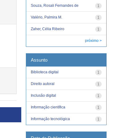
Souza, Rosali Fernandes de
1
Valério, Palmira M.
1
Zaher, Célia Ribeiro
1
próximo >
Assunto
Biblioteca digital
1
Direito autoral
1
Inclusão digital
1
Informação científica
1
Informação tecnológica
1