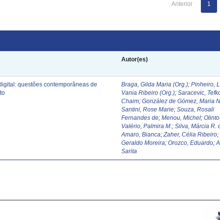
Anterior
1
Autor(es)
digital: questões contemporâneas de
Braga, Gilda Maria (Org.)
;
Pinheiro, 
to
Vania Ribeiro (Org.)
;
Saracevic, Tefk
Chaim
;
González de Gómez, Maria N
Santini, Rose Marie
;
Souza, Rosali
Fernandes de
;
Menou, Michel
;
Olinto
Valério, Palmira M.
;
Silva, Márcia R. 
Amaro, Bianca
;
Zaher, Célia Ribeiro
Geraldo Moreira
;
Orozco, Eduardo
;
A
Sarita