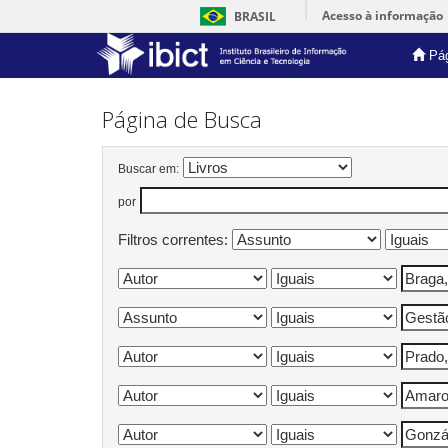
Acesso à informação
BRASIL
Pág
Skip
navigation
Página de Busca
Buscar em:
por
Filtros correntes: