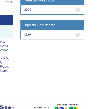
Data de Publicação
Próximo
2009
1
Tipo do Documento
Livro
1
Lena
o
;
Zins,
élida
;
, Gilda
;
da
;
;
Prado,
lbagli,