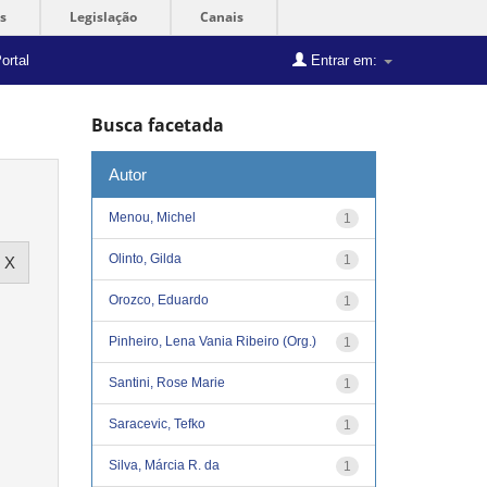
s
Legislação
Canais
ortal
Entrar em:
Busca facetada
Autor
Menou, Michel
1
Olinto, Gilda
1
Orozco, Eduardo
1
Pinheiro, Lena Vania Ribeiro (Org.)
1
Santini, Rose Marie
1
Saracevic, Tefko
1
Silva, Márcia R. da
1