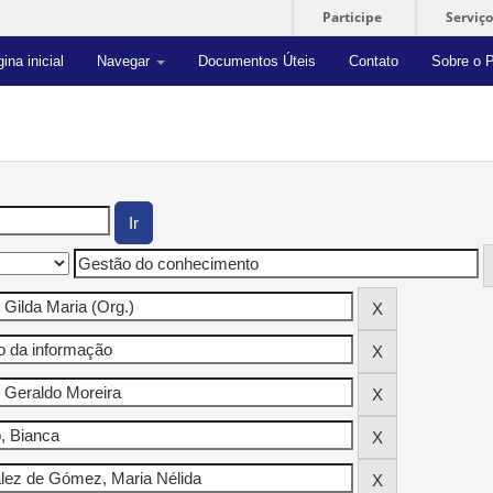
Participe
Serviço
ina inicial
Navegar
Documentos Úteis
Contato
Sobre o P