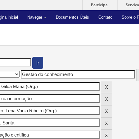
Participe
Serviço
ina inicial
Navegar
Documentos Úteis
Contato
Sobre o P