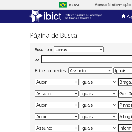
Acesso à informação
BRASIL
Pág
Skip
navigation
Página de Busca
Buscar em:
por
Filtros correntes: