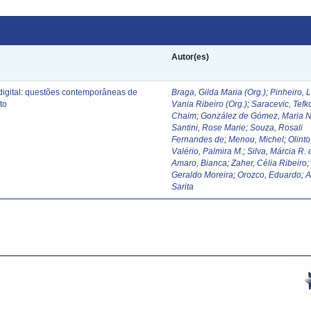
Autor(es)
digital: questões contemporâneas de
Braga, Gilda Maria (Org.)
;
Pinheiro, 
to
Vania Ribeiro (Org.)
;
Saracevic, Tefk
Chaim
;
González de Gómez, Maria N
Santini, Rose Marie
;
Souza, Rosali
Fernandes de
;
Menou, Michel
;
Olinto
Valério, Palmira M.
;
Silva, Márcia R. 
Amaro, Bianca
;
Zaher, Célia Ribeiro
Geraldo Moreira
;
Orozco, Eduardo
;
A
Sarita