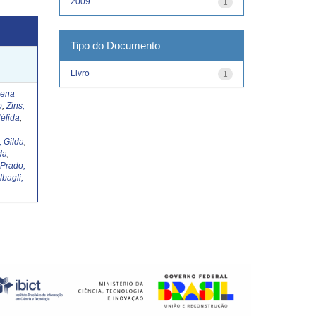
2009
1
Tipo do Documento
Livro
1
Lena
o
;
Zins,
élida
;
, Gilda
;
da
;
;
Prado,
lbagli,