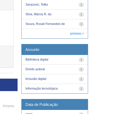
Saracevic, Tefko
1
Silva, Márcia R. da
1
Souza, Rosali Fernandes de
1
próximo >
Assunto
Biblioteca digital
1
Direito autoral
1
Inclusão digital
1
Informação tecnológica
1
Data de Publicação
Próximo