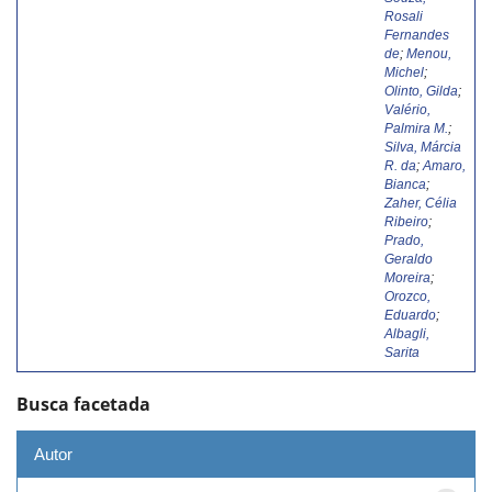
Rosali
Fernandes
de
;
Menou,
Michel
;
Olinto, Gilda
;
Valério,
Palmira M.
;
Silva, Márcia
R. da
;
Amaro,
Bianca
;
Zaher, Célia
Ribeiro
;
Prado,
Geraldo
Moreira
;
Orozco,
Eduardo
;
Albagli,
Sarita
Busca facetada
Autor