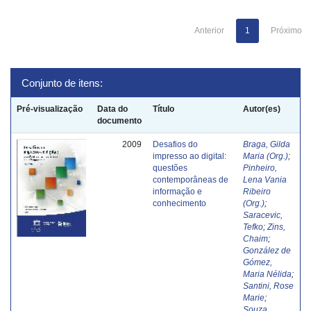
Anterior
1
Próximo
Conjunto de itens:
Pré-visualização
Data do
Título
Autor(es)
documento
2009
Desafios do
Braga, Gilda
impresso ao digital:
Maria (Org.)
;
questões
Pinheiro,
contemporâneas de
Lena Vania
informação e
Ribeiro
conhecimento
(Org.)
;
Saracevic,
Tefko
;
Zins,
Chaim
;
González de
Gómez,
Maria Nélida
;
Santini, Rose
Marie
;
Souza,