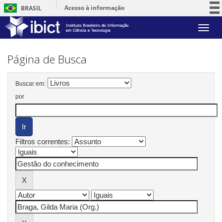
Acesso à informação
BRASIL
Participe
Skip
Serviços
navigation
Legislação
Página de Busca
Canais
Buscar em:
por
Filtros correntes: