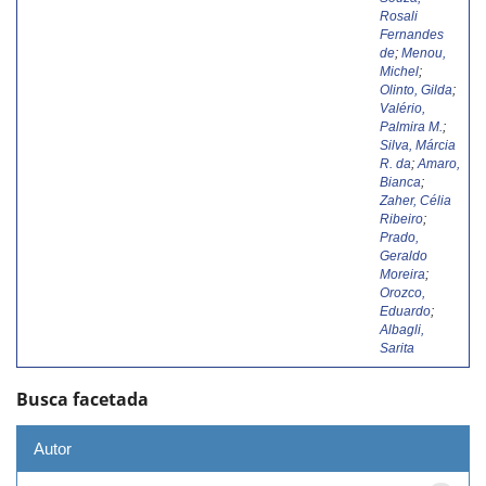
Rosali
Fernandes
de
;
Menou,
Michel
;
Olinto, Gilda
;
Valério,
Palmira M.
;
Silva, Márcia
R. da
;
Amaro,
Bianca
;
Zaher, Célia
Ribeiro
;
Prado,
Geraldo
Moreira
;
Orozco,
Eduardo
;
Albagli,
Sarita
Busca facetada
Autor