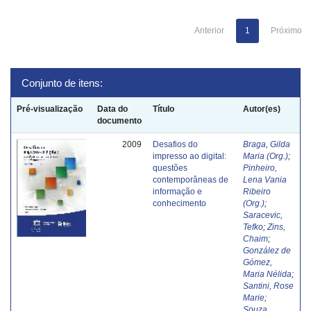
Anterior
1
Próximo
Conjunto de itens:
Pré-visualização
Data do
Título
Autor(es)
documento
2009
Desafios do
Braga, Gilda
impresso ao digital:
Maria (Org.)
;
questões
Pinheiro,
contemporâneas de
Lena Vania
informação e
Ribeiro
conhecimento
(Org.)
;
Saracevic,
Tefko
;
Zins,
Chaim
;
González de
Gómez,
Maria Nélida
;
Santini, Rose
Marie
;
Souza,