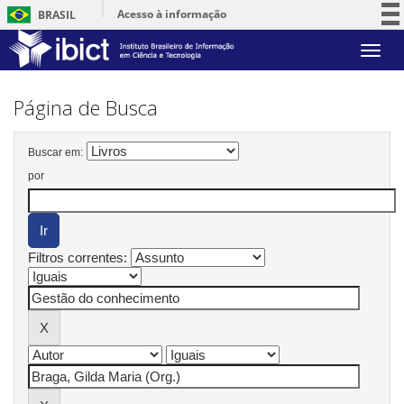
Acesso à informação
BRASIL
Participe
Skip
Serviços
navigation
Legislação
Página de Busca
Canais
Buscar em:
por
Filtros correntes: