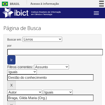
Acesso à informação
BRASIL
Participe
Skip
Serviços
navigation
Legislação
Página de Busca
Canais
Buscar em:
por
Filtros correntes: