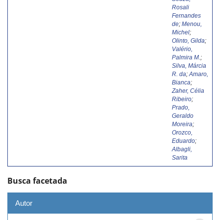
Rosali
Fernandes
de
;
Menou,
Michel
;
Olinto, Gilda
;
Valério,
Palmira M.
;
Silva, Márcia
R. da
;
Amaro,
Bianca
;
Zaher, Célia
Ribeiro
;
Prado,
Geraldo
Moreira
;
Orozco,
Eduardo
;
Albagli,
Sarita
Busca facetada
Autor