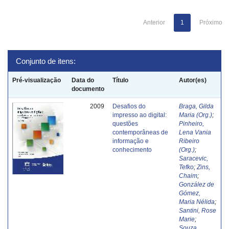
Anterior
1
Próximo
Conjunto de itens:
Pré-visualização
Data do
Título
Autor(es)
documento
2009
Desafios do
Braga, Gilda
impresso ao digital:
Maria (Org.)
;
questões
Pinheiro,
contemporâneas de
Lena Vania
informação e
Ribeiro
conhecimento
(Org.)
;
Saracevic,
Tefko
;
Zins,
Chaim
;
González de
Gómez,
Maria Nélida
;
Santini, Rose
Marie
;
Souza,