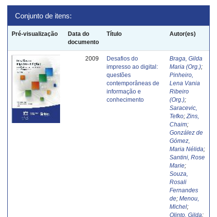
Conjunto de itens:
Pré-visualização
Data do
Título
Autor(es)
documento
2009
Desafios do
Braga, Gilda
impresso ao digital:
Maria (Org.)
;
questões
Pinheiro,
contemporâneas de
Lena Vania
informação e
Ribeiro
conhecimento
(Org.)
;
Saracevic,
Tefko
;
Zins,
Chaim
;
González de
Gómez,
Maria Nélida
;
Santini, Rose
Marie
;
Souza,
Rosali
Fernandes
de
;
Menou,
Michel
;
Olinto, Gilda
;