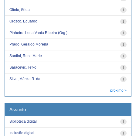
Olinto, Gilda
1
Orozco, Eduardo
1
Pinheiro, Lena Vania Ribeiro (Org.)
1
Prado, Geraldo Moreira
1
Santini, Rose Marie
1
Saracevic, Tefko
1
Silva, Márcia R. da
1
próximo >
Assunto
Biblioteca digital
1
Inclusão digital
1