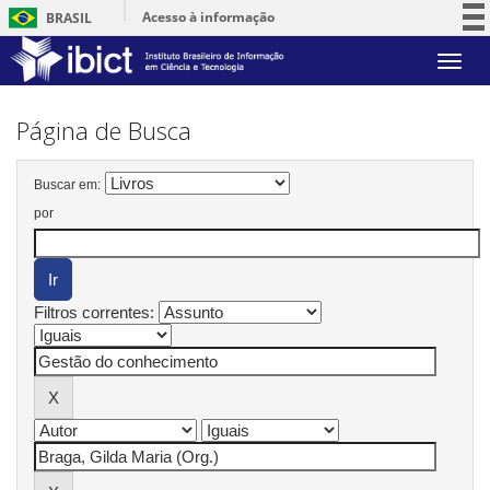
Acesso à informação
BRASIL
Participe
Skip
Serviços
navigation
Legislação
Página de Busca
Canais
Buscar em:
por
Filtros correntes: