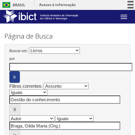
Acesso à informação
BRASIL
Participe
Skip
Serviços
navigation
Legislação
Página de Busca
Canais
Buscar em:
por
Filtros correntes: