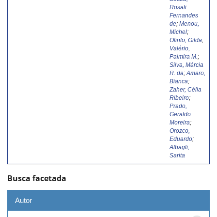
Rosali
Fernandes
de
;
Menou,
Michel
;
Olinto, Gilda
;
Valério,
Palmira M.
;
Silva, Márcia
R. da
;
Amaro,
Bianca
;
Zaher, Célia
Ribeiro
;
Prado,
Geraldo
Moreira
;
Orozco,
Eduardo
;
Albagli,
Sarita
Busca facetada
Autor