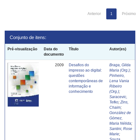
Anterior
1
Próximo
Conjunto de itens:
Pré-visualização
Data do
Título
Autor(es)
documento
2009
Desafios do
Braga, Gilda
impresso ao digital:
Maria (Org.)
;
questões
Pinheiro,
contemporâneas de
Lena Vania
informação e
Ribeiro
conhecimento
(Org.)
;
Saracevic,
Tefko
;
Zins,
Chaim
;
González de
Gómez,
Maria Nélida
;
Santini, Rose
Marie
;
Souza,