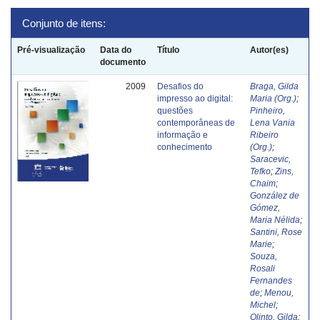
Conjunto de itens:
Pré-visualização
Data do
Título
Autor(es)
documento
2009
Desafios do
Braga, Gilda
impresso ao digital:
Maria (Org.)
;
questões
Pinheiro,
contemporâneas de
Lena Vania
informação e
Ribeiro
conhecimento
(Org.)
;
Saracevic,
Tefko
;
Zins,
Chaim
;
González de
Gómez,
Maria Nélida
;
Santini, Rose
Marie
;
Souza,
Rosali
Fernandes
de
;
Menou,
Michel
;
Olinto, Gilda
;