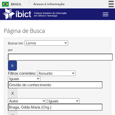
Acesso à informação
BRASIL
Participe
Skip
Serviços
navigation
Legislação
Página de Busca
Canais
Buscar em:
por
Filtros correntes: