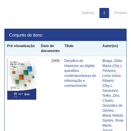
Anterior
1
Próximo
Conjunto de itens:
Pré-visualização
Data do
Título
Autor(es)
documento
2009
Desafios do
Braga, Gilda
impresso ao digital:
Maria (Org.)
;
questões
Pinheiro,
contemporâneas de
Lena Vania
informação e
Ribeiro
conhecimento
(Org.)
;
Saracevic,
Tefko
;
Zins,
Chaim
;
González de
Gómez,
Maria Nélida
;
Santini, Rose
Marie
;
Souza,