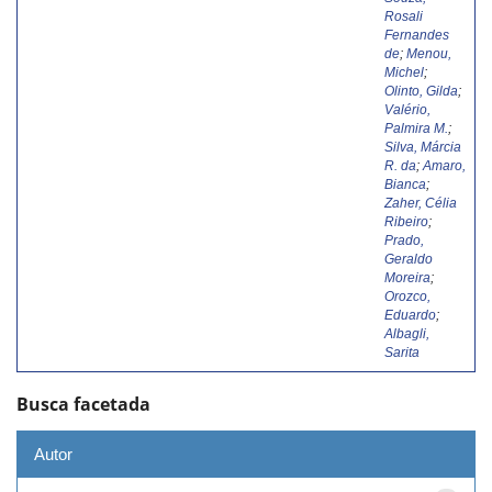
Rosali
Fernandes
de
;
Menou,
Michel
;
Olinto, Gilda
;
Valério,
Palmira M.
;
Silva, Márcia
R. da
;
Amaro,
Bianca
;
Zaher, Célia
Ribeiro
;
Prado,
Geraldo
Moreira
;
Orozco,
Eduardo
;
Albagli,
Sarita
Busca facetada
Autor