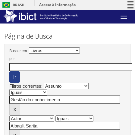
Acesso à informação
BRASIL
Participe
Skip
Serviços
navigation
Legislação
Página de Busca
Canais
Buscar em:
por
Filtros correntes: