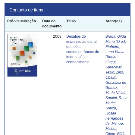
Conjunto de itens:
Pré-visualização
Data do
Título
Autor(es)
documento
2009
Desafios do
Braga, Gilda
impresso ao digital:
Maria (Org.)
;
questões
Pinheiro,
contemporâneas de
Lena Vania
informação e
Ribeiro
conhecimento
(Org.)
;
Saracevic,
Tefko
;
Zins,
Chaim
;
González de
Gómez,
Maria Nélida
;
Santini, Rose
Marie
;
Souza,
Rosali
Fernandes
de
;
Menou,
Michel
;
Olinto, Gilda
;