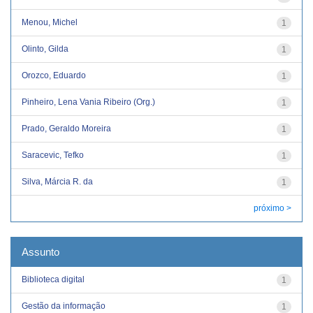
Menou, Michel
1
Olinto, Gilda
1
Orozco, Eduardo
1
Pinheiro, Lena Vania Ribeiro (Org.)
1
Prado, Geraldo Moreira
1
Saracevic, Tefko
1
Silva, Márcia R. da
1
próximo >
Assunto
Biblioteca digital
1
Gestão da informação
1