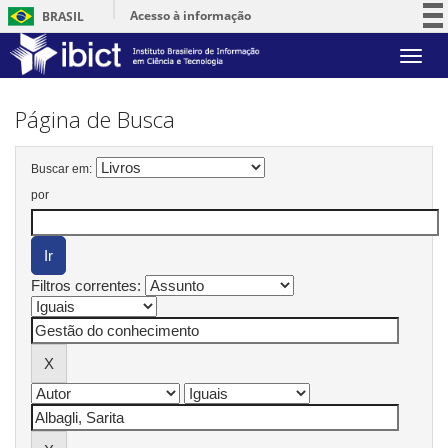
Acesso à informação
BRASIL
Participe
Skip
Serviços
navigation
Legislação
Página de Busca
Canais
Buscar em:
por
Filtros correntes: