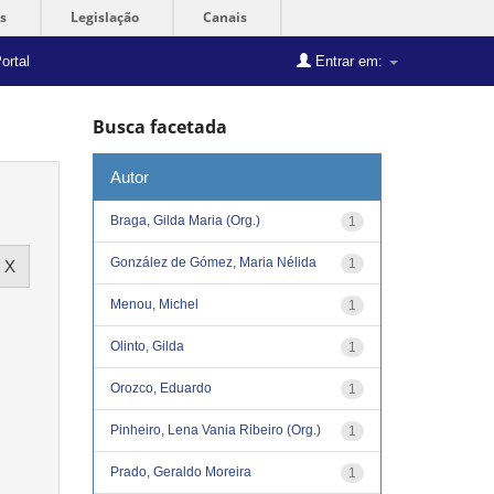
s
Legislação
Canais
ortal
Entrar em:
Busca facetada
Autor
Braga, Gilda Maria (Org.)
1
González de Gómez, Maria Nélida
1
Menou, Michel
1
Olinto, Gilda
1
Orozco, Eduardo
1
Pinheiro, Lena Vania Ribeiro (Org.)
1
Prado, Geraldo Moreira
1