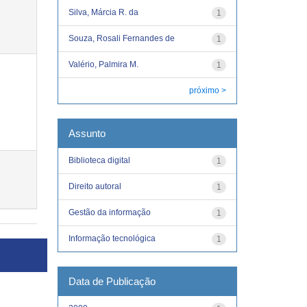
Silva, Márcia R. da
1
Souza, Rosali Fernandes de
1
Valério, Palmira M.
1
próximo >
Assunto
Biblioteca digital
1
Direito autoral
1
Gestão da informação
1
Informação tecnológica
1
Data de Publicação