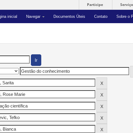
Participe
Serviço
ina inicial
Navegar
Documentos Úteis
Contato
Sobre o P