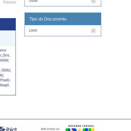
2009
1
Próximo
Tipo do Documento
Livro
1
Lena
o
;
Zins,
élida
;
, Gilda
;
da
;
;
Prado,
lbagli,