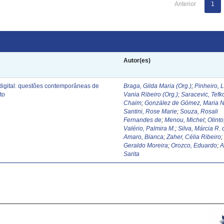
Anterior
1
Autor(es)
digital: questões contemporâneas de
Braga, Gilda Maria (Org.)
;
Pinheiro, 
to
Vania Ribeiro (Org.)
;
Saracevic, Tefk
Chaim
;
González de Gómez, Maria N
Santini, Rose Marie
;
Souza, Rosali
Fernandes de
;
Menou, Michel
;
Olinto
Valério, Palmira M.
;
Silva, Márcia R. 
Amaro, Bianca
;
Zaher, Célia Ribeiro
Geraldo Moreira
;
Orozco, Eduardo
;
A
Sarita