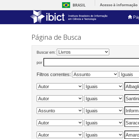
Acesso à informação
BRASIL
Pág
Skip
navigation
Página de Busca
Buscar em:
por
Filtros correntes: