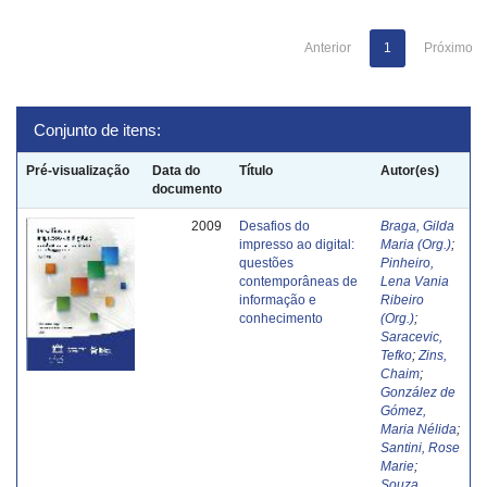
Anterior
1
Próximo
Conjunto de itens:
Pré-visualização
Data do
Título
Autor(es)
documento
2009
Desafios do
Braga, Gilda
impresso ao digital:
Maria (Org.)
;
questões
Pinheiro,
contemporâneas de
Lena Vania
informação e
Ribeiro
conhecimento
(Org.)
;
Saracevic,
Tefko
;
Zins,
Chaim
;
González de
Gómez,
Maria Nélida
;
Santini, Rose
Marie
;
Souza,