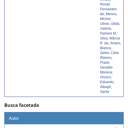
Rosali
Fernandes
de
;
Menou,
Michel
;
Olinto, Gilda
;
Valério,
Palmira M.
;
Silva, Márcia
R. da
;
Amaro,
Bianca
;
Zaher, Célia
Ribeiro
;
Prado,
Geraldo
Moreira
;
Orozco,
Eduardo
;
Albagli,
Sarita
Busca facetada
Autor