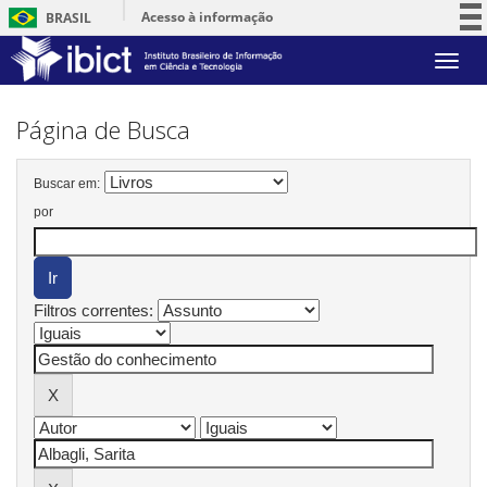
Acesso à informação
BRASIL
Participe
Skip
Serviços
navigation
Legislação
Página de Busca
Canais
Buscar em:
por
Filtros correntes: