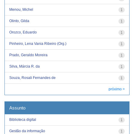
Menou, Michel
1
Olinto, Gilda
1
Orozco, Eduardo
1
Pinheiro, Lena Vania Ribeiro (Org.)
1
Prado, Geraldo Moreira
1
Silva, Márcia R. da
1
Souza, Rosali Fernandes de
1
próximo >
Assunto
Biblioteca digital
1
Gestão da informação
1