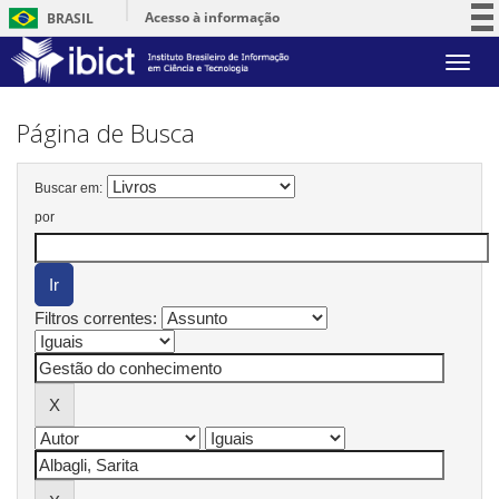
Acesso à informação
BRASIL
Participe
Skip
Serviços
navigation
Legislação
Página de Busca
Canais
Buscar em:
por
Filtros correntes: