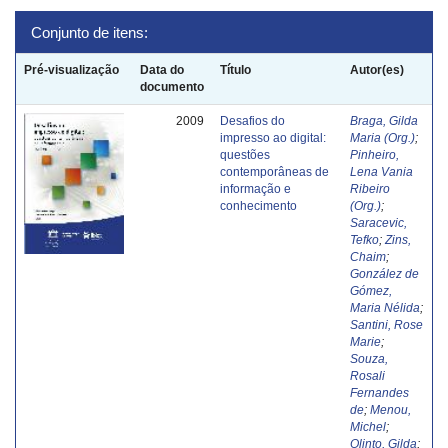
Conjunto de itens:
Pré-visualização
Data do
Título
Autor(es)
documento
2009
Desafios do
Braga, Gilda
impresso ao digital:
Maria (Org.)
;
questões
Pinheiro,
contemporâneas de
Lena Vania
informação e
Ribeiro
conhecimento
(Org.)
;
Saracevic,
Tefko
;
Zins,
Chaim
;
González de
Gómez,
Maria Nélida
;
Santini, Rose
Marie
;
Souza,
Rosali
Fernandes
de
;
Menou,
Michel
;
Olinto, Gilda
;