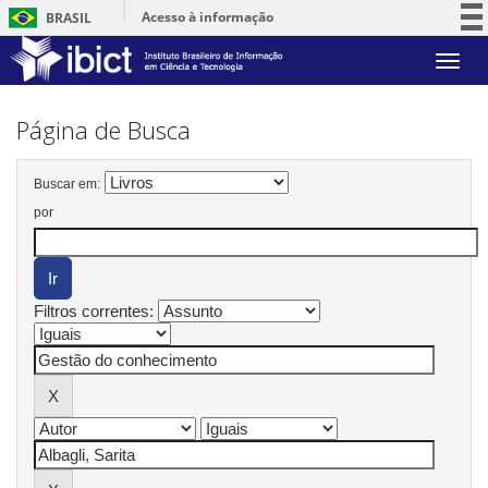
Acesso à informação
BRASIL
Participe
Skip
Serviços
navigation
Legislação
Página de Busca
Canais
Buscar em:
por
Filtros correntes: