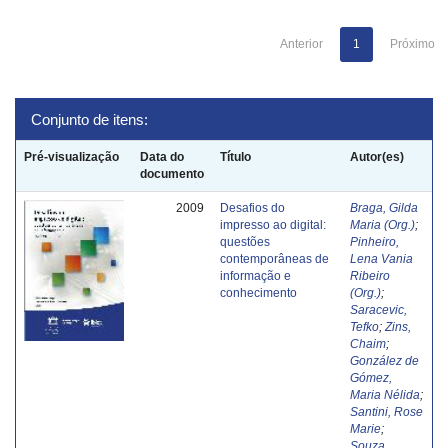
Anterior
1
Próximo
Conjunto de itens:
Pré-visualização
Data do
Título
Autor(es)
documento
2009
Desafios do
Braga, Gilda
impresso ao digital:
Maria (Org.)
;
questões
Pinheiro,
contemporâneas de
Lena Vania
informação e
Ribeiro
conhecimento
(Org.)
;
Saracevic,
Tefko
;
Zins,
Chaim
;
González de
Gómez,
Maria Nélida
;
Santini, Rose
Marie
;
Souza,