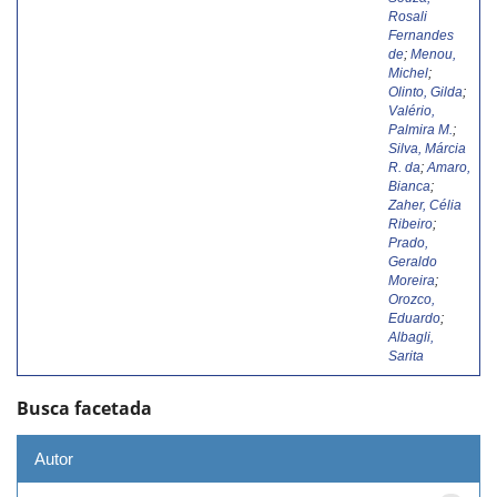
Rosali
Fernandes
de
;
Menou,
Michel
;
Olinto, Gilda
;
Valério,
Palmira M.
;
Silva, Márcia
R. da
;
Amaro,
Bianca
;
Zaher, Célia
Ribeiro
;
Prado,
Geraldo
Moreira
;
Orozco,
Eduardo
;
Albagli,
Sarita
Busca facetada
Autor