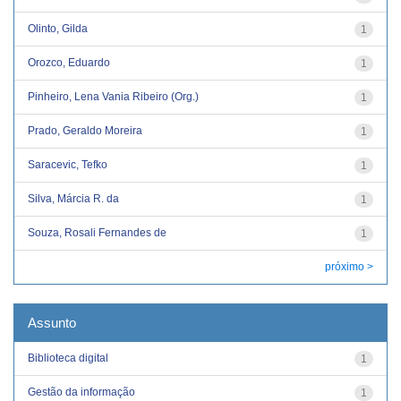
Olinto, Gilda
1
Orozco, Eduardo
1
Pinheiro, Lena Vania Ribeiro (Org.)
1
Prado, Geraldo Moreira
1
Saracevic, Tefko
1
Silva, Márcia R. da
1
Souza, Rosali Fernandes de
1
próximo >
Assunto
Biblioteca digital
1
Gestão da informação
1