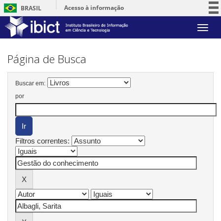
Acesso à informação
BRASIL
Participe
Skip
Serviços
navigation
Legislação
Página de Busca
Canais
Buscar em:
por
Filtros correntes: