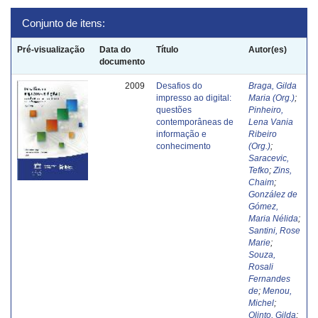
Conjunto de itens:
Pré-visualização
Data do
Título
Autor(es)
documento
2009
Desafios do
Braga, Gilda
impresso ao digital:
Maria (Org.)
;
questões
Pinheiro,
contemporâneas de
Lena Vania
informação e
Ribeiro
conhecimento
(Org.)
;
Saracevic,
Tefko
;
Zins,
Chaim
;
González de
Gómez,
Maria Nélida
;
Santini, Rose
Marie
;
Souza,
Rosali
Fernandes
de
;
Menou,
Michel
;
Olinto, Gilda
;