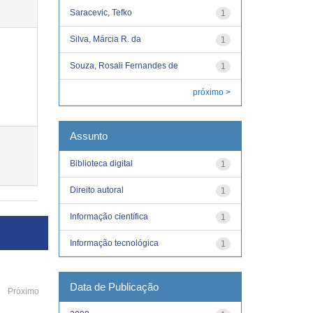
Saracevic, Tefko
1
Silva, Márcia R. da
1
Souza, Rosali Fernandes de
1
próximo >
Assunto
Biblioteca digital
1
Direito autoral
1
Informação científica
1
Informação tecnológica
1
Data de Publicação
Próximo