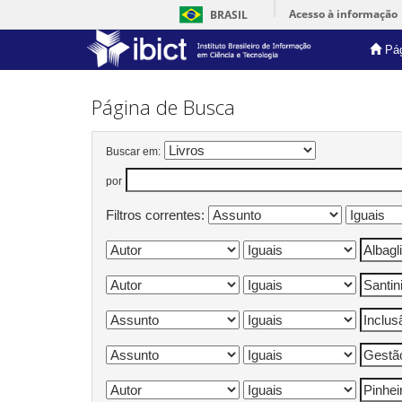
Acesso à informação
BRASIL
Pág
Skip
navigation
Página de Busca
Buscar em:
por
Filtros correntes: