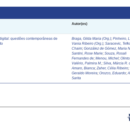
Autor(es)
digital: questões contemporâneas de
Braga, Gilda Maria (Org.)
;
Pinheiro, 
to
Vania Ribeiro (Org.)
;
Saracevic, Tefk
Chaim
;
González de Gómez, Maria N
Santini, Rose Marie
;
Souza, Rosali
Fernandes de
;
Menou, Michel
;
Olinto
Valério, Palmira M.
;
Silva, Márcia R. 
Amaro, Bianca
;
Zaher, Célia Ribeiro
Geraldo Moreira
;
Orozco, Eduardo
;
A
Sarita