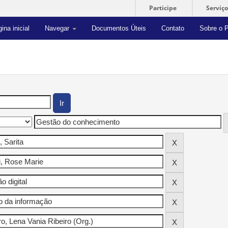
Participe
Serviço
ina inicial
Navegar
Documentos Úteis
Contato
Sobre o P