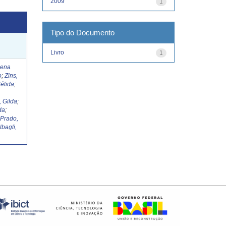
2009
1
Tipo do Documento
Livro
1
Lena
o
;
Zins,
élida
;
, Gilda
;
da
;
;
Prado,
lbagli,