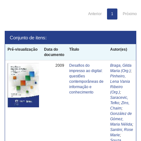
Anterior
1
Próximo
Conjunto de itens:
Pré-visualização
Data do
Título
Autor(es)
documento
2009
Desafios do
Braga, Gilda
impresso ao digital:
Maria (Org.)
;
questões
Pinheiro,
contemporâneas de
Lena Vania
informação e
Ribeiro
conhecimento
(Org.)
;
Saracevic,
Tefko
;
Zins,
Chaim
;
González de
Gómez,
Maria Nélida
;
Santini, Rose
Marie
;
Souza,