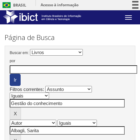
Acesso à informação
BRASIL
Participe
Skip
Serviços
navigation
Legislação
Página de Busca
Canais
Buscar em:
por
Filtros correntes: