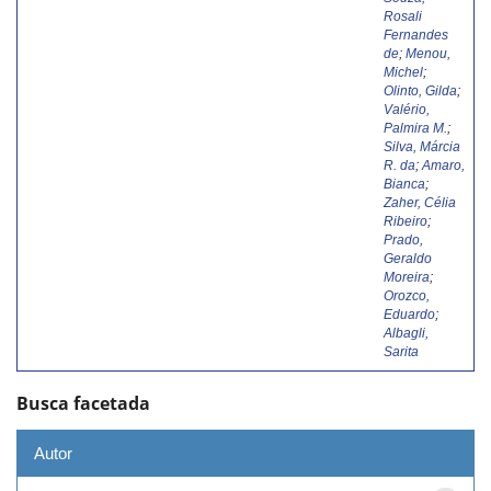
Rosali
Fernandes
de
;
Menou,
Michel
;
Olinto, Gilda
;
Valério,
Palmira M.
;
Silva, Márcia
R. da
;
Amaro,
Bianca
;
Zaher, Célia
Ribeiro
;
Prado,
Geraldo
Moreira
;
Orozco,
Eduardo
;
Albagli,
Sarita
Busca facetada
Autor