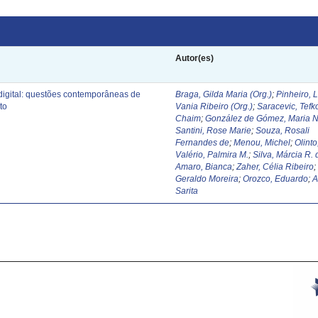
Autor(es)
digital: questões contemporâneas de
Braga, Gilda Maria (Org.)
;
Pinheiro, 
to
Vania Ribeiro (Org.)
;
Saracevic, Tefk
Chaim
;
González de Gómez, Maria N
Santini, Rose Marie
;
Souza, Rosali
Fernandes de
;
Menou, Michel
;
Olinto
Valério, Palmira M.
;
Silva, Márcia R. 
Amaro, Bianca
;
Zaher, Célia Ribeiro
Geraldo Moreira
;
Orozco, Eduardo
;
A
Sarita