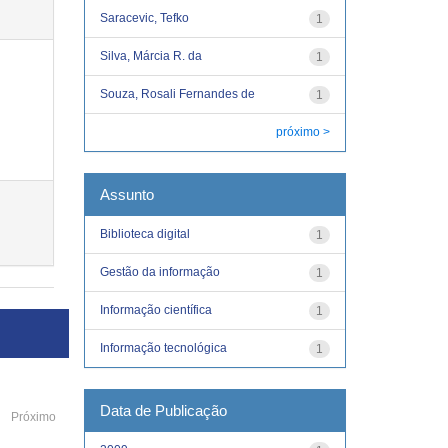
Saracevic, Tefko
1
Silva, Márcia R. da
1
Souza, Rosali Fernandes de
1
próximo >
Assunto
Biblioteca digital
1
Gestão da informação
1
Informação científica
1
Informação tecnológica
1
Data de Publicação
Próximo