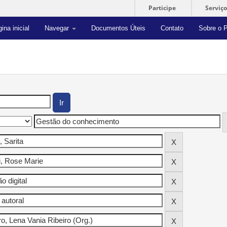
Participe
Serviço
ina inicial
Navegar
Documentos Úteis
Contato
Sobre o P