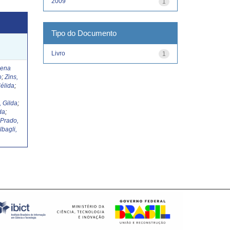
2009
1
Tipo do Documento
Livro
1
Lena
o
;
Zins,
élida
;
, Gilda
;
da
;
;
Prado,
lbagli,