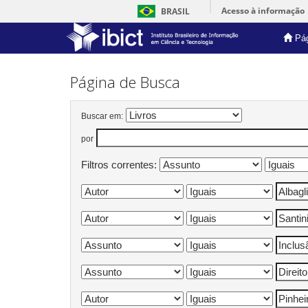
Acesso à informação
BRASIL
Pág
Skip
navigation
Página de Busca
Buscar em:
por
Filtros correntes: