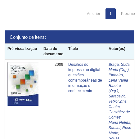
Anterior
1
Próximo
Conjunto de itens:
Pré-visualização
Data do
Título
Autor(es)
documento
2009
Desafios do
Braga, Gilda
impresso ao digital:
Maria (Org.)
;
questões
Pinheiro,
contemporâneas de
Lena Vania
informação e
Ribeiro
conhecimento
(Org.)
;
Saracevic,
Tefko
;
Zins,
Chaim
;
González de
Gómez,
Maria Nélida
;
Santini, Rose
Marie
;
Souza,