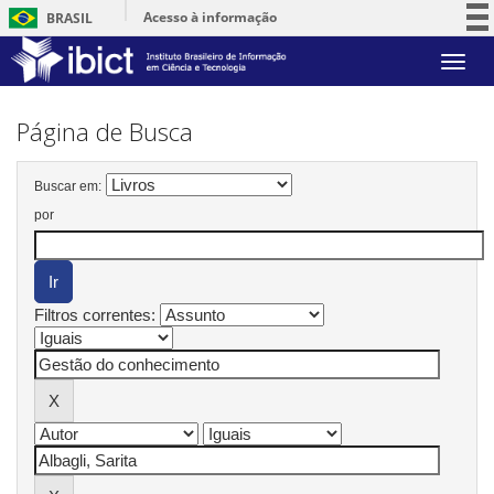
Acesso à informação
BRASIL
Participe
Skip
Serviços
navigation
Legislação
Página de Busca
Canais
Buscar em:
por
Filtros correntes: