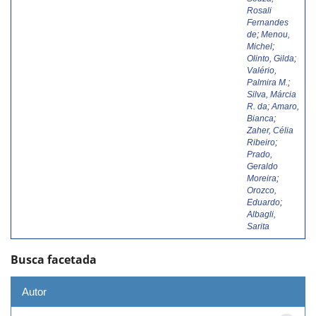
Rosali
Fernandes
de
;
Menou,
Michel
;
Olinto, Gilda
;
Valério,
Palmira M.
;
Silva, Márcia
R. da
;
Amaro,
Bianca
;
Zaher, Célia
Ribeiro
;
Prado,
Geraldo
Moreira
;
Orozco,
Eduardo
;
Albagli,
Sarita
Busca facetada
Autor