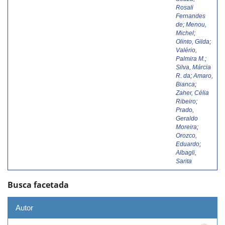
Rosali
Fernandes
de
;
Menou,
Michel
;
Olinto, Gilda
;
Valério,
Palmira M.
;
Silva, Márcia
R. da
;
Amaro,
Bianca
;
Zaher, Célia
Ribeiro
;
Prado,
Geraldo
Moreira
;
Orozco,
Eduardo
;
Albagli,
Sarita
Busca facetada
Autor