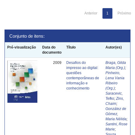
Anterior
1
Próximo
Conjunto de itens:
Pré-visualização
Data do
Título
Autor(es)
documento
2009
Desafios do
Braga, Gilda
impresso ao digital:
Maria (Org.)
;
questões
Pinheiro,
contemporâneas de
Lena Vania
informação e
Ribeiro
conhecimento
(Org.)
;
Saracevic,
Tefko
;
Zins,
Chaim
;
González de
Gómez,
Maria Nélida
;
Santini, Rose
Marie
;
Souza,