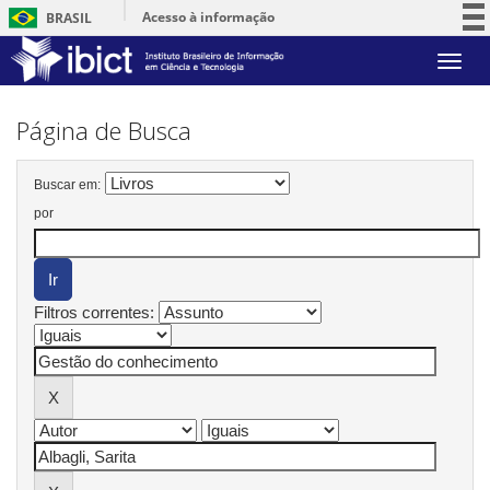
Acesso à informação
BRASIL
Participe
Skip
Serviços
navigation
Legislação
Página de Busca
Canais
Buscar em:
por
Filtros correntes: