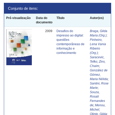
Conjunto de itens:
Pré-visualização
Data do
Título
Autor(es)
documento
2009
Desafios do
Braga, Gilda
impresso ao digital:
Maria (Org.)
;
questões
Pinheiro,
contemporâneas de
Lena Vania
informação e
Ribeiro
conhecimento
(Org.)
;
Saracevic,
Tefko
;
Zins,
Chaim
;
González de
Gómez,
Maria Nélida
;
Santini, Rose
Marie
;
Souza,
Rosali
Fernandes
de
;
Menou,
Michel
;
Olinto, Gilda
;