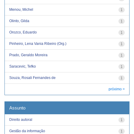
Menou, Michel
1
Olinto, Gilda
1
Orozco, Eduardo
1
Pinheiro, Lena Vania Ribeiro (Org.)
1
Prado, Geraldo Moreira
1
Saracevic, Tefko
1
Souza, Rosali Fernandes de
1
próximo >
Assunto
Direito autoral
1
Gestão da informação
1