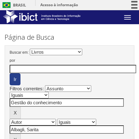
Acesso à informação
BRASIL
Participe
Skip
Serviços
navigation
Legislação
Página de Busca
Canais
Buscar em:
por
Filtros correntes: