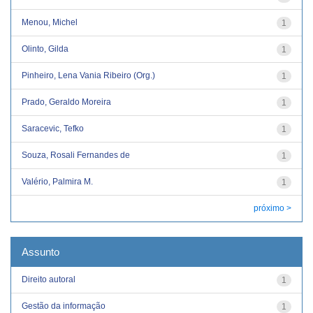
Menou, Michel
1
Olinto, Gilda
1
Pinheiro, Lena Vania Ribeiro (Org.)
1
Prado, Geraldo Moreira
1
Saracevic, Tefko
1
Souza, Rosali Fernandes de
1
Valério, Palmira M.
1
próximo >
Assunto
Direito autoral
1
Gestão da informação
1