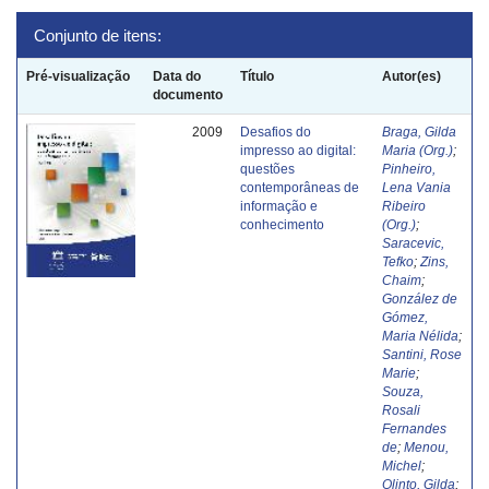
Conjunto de itens:
Pré-visualização
Data do
Título
Autor(es)
documento
2009
Desafios do
Braga, Gilda
impresso ao digital:
Maria (Org.)
;
questões
Pinheiro,
contemporâneas de
Lena Vania
informação e
Ribeiro
conhecimento
(Org.)
;
Saracevic,
Tefko
;
Zins,
Chaim
;
González de
Gómez,
Maria Nélida
;
Santini, Rose
Marie
;
Souza,
Rosali
Fernandes
de
;
Menou,
Michel
;
Olinto, Gilda
;