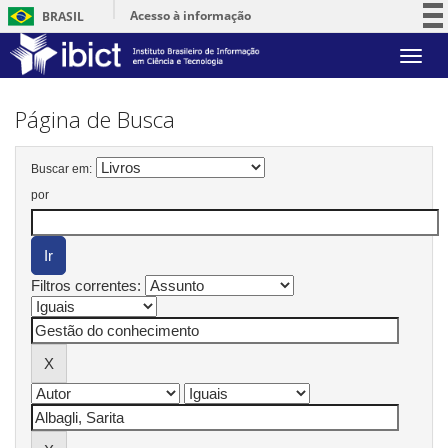
Acesso à informação
BRASIL
Participe
Skip
Serviços
navigation
Legislação
Página de Busca
Canais
Buscar em:
por
Filtros correntes: