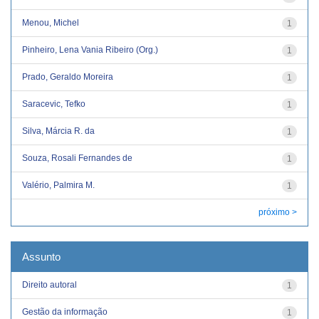
Menou, Michel
1
Pinheiro, Lena Vania Ribeiro (Org.)
1
Prado, Geraldo Moreira
1
Saracevic, Tefko
1
Silva, Márcia R. da
1
Souza, Rosali Fernandes de
1
Valério, Palmira M.
1
próximo >
Assunto
Direito autoral
1
Gestão da informação
1