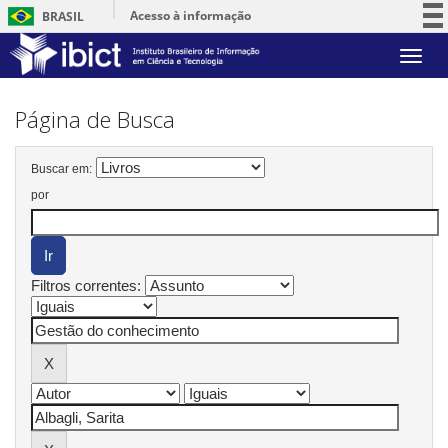
Acesso à informação
BRASIL
Participe
Skip
Serviços
navigation
Legislação
Página de Busca
Canais
Buscar em:
por
Filtros correntes: