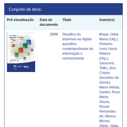
Conjunto de itens:
Pré-visualização
Data do
Título
Autor(es)
documento
2009
Desafios do
Braga, Gilda
impresso ao digital:
Maria (Org.)
;
questões
Pinheiro,
contemporâneas de
Lena Vania
informação e
Ribeiro
conhecimento
(Org.)
;
Saracevic,
Tefko
;
Zins,
Chaim
;
González de
Gómez,
Maria Nélida
;
Santini, Rose
Marie
;
Souza,
Rosali
Fernandes
de
;
Menou,
Michel
;
Olinto, Gilda
;