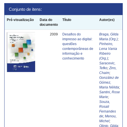
Conjunto de itens:
Pré-visualização
Data do
Título
Autor(es)
documento
2009
Desafios do
Braga, Gilda
impresso ao digital:
Maria (Org.)
;
questões
Pinheiro,
contemporâneas de
Lena Vania
informação e
Ribeiro
conhecimento
(Org.)
;
Saracevic,
Tefko
;
Zins,
Chaim
;
González de
Gómez,
Maria Nélida
;
Santini, Rose
Marie
;
Souza,
Rosali
Fernandes
de
;
Menou,
Michel
;
Olinto, Gilda
;