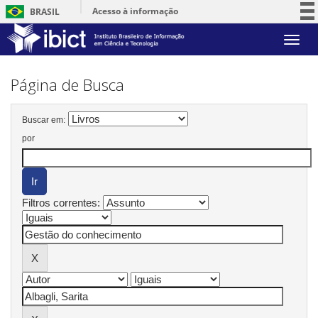
Acesso à informação
BRASIL
Participe
Skip
Serviços
navigation
Legislação
Página de Busca
Canais
Buscar em:
por
Filtros correntes: