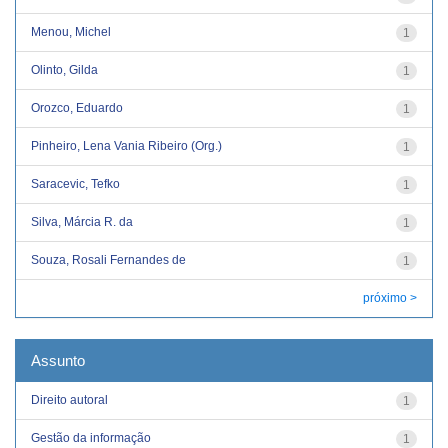
Menou, Michel
1
Olinto, Gilda
1
Orozco, Eduardo
1
Pinheiro, Lena Vania Ribeiro (Org.)
1
Saracevic, Tefko
1
Silva, Márcia R. da
1
Souza, Rosali Fernandes de
1
próximo >
Assunto
Direito autoral
1
Gestão da informação
1