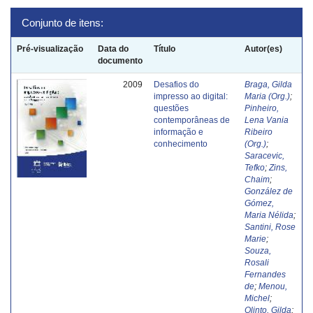
Conjunto de itens:
Pré-visualização
Data do
Título
Autor(es)
documento
2009
Desafios do
Braga, Gilda
impresso ao digital:
Maria (Org.)
;
questões
Pinheiro,
contemporâneas de
Lena Vania
informação e
Ribeiro
conhecimento
(Org.)
;
Saracevic,
Tefko
;
Zins,
Chaim
;
González de
Gómez,
Maria Nélida
;
Santini, Rose
Marie
;
Souza,
Rosali
Fernandes
de
;
Menou,
Michel
;
Olinto, Gilda
;