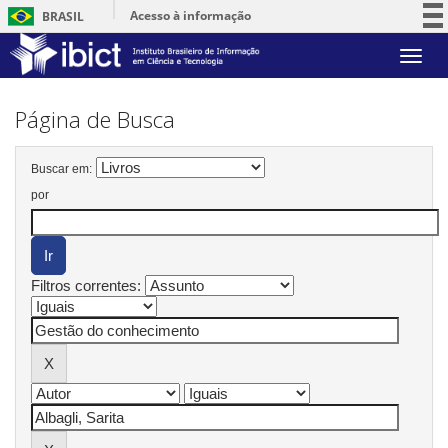
Acesso à informação
BRASIL
Participe
Skip
Serviços
navigation
Legislação
Página de Busca
Canais
Buscar em:
por
Filtros correntes: