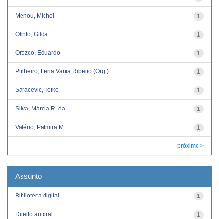
Menou, Michel
1
Olinto, Gilda
1
Orozco, Eduardo
1
Pinheiro, Lena Vania Ribeiro (Org.)
1
Saracevic, Tefko
1
Silva, Márcia R. da
1
Valério, Palmira M.
1
próximo >
Assunto
Biblioteca digital
1
Direito autoral
1