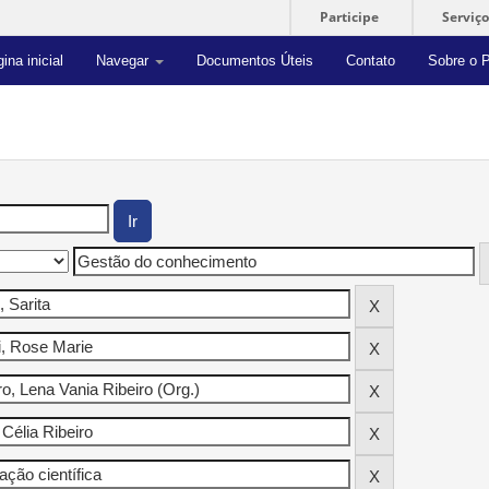
Participe
Serviço
ina inicial
Navegar
Documentos Úteis
Contato
Sobre o P