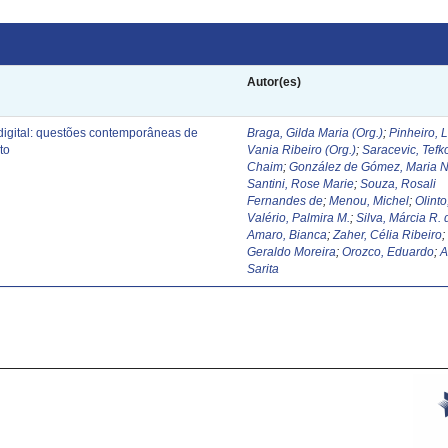
Autor(es)
digital: questões contemporâneas de
Braga, Gilda Maria (Org.)
;
Pinheiro, 
to
Vania Ribeiro (Org.)
;
Saracevic, Tefk
Chaim
;
González de Gómez, Maria N
Santini, Rose Marie
;
Souza, Rosali
Fernandes de
;
Menou, Michel
;
Olinto
Valério, Palmira M.
;
Silva, Márcia R. 
Amaro, Bianca
;
Zaher, Célia Ribeiro
Geraldo Moreira
;
Orozco, Eduardo
;
A
Sarita