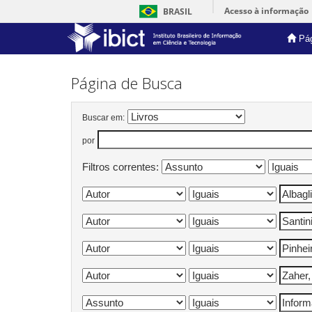
Acesso à informação
BRASIL
Pág
Skip
navigation
Página de Busca
Buscar em:
por
Filtros correntes: