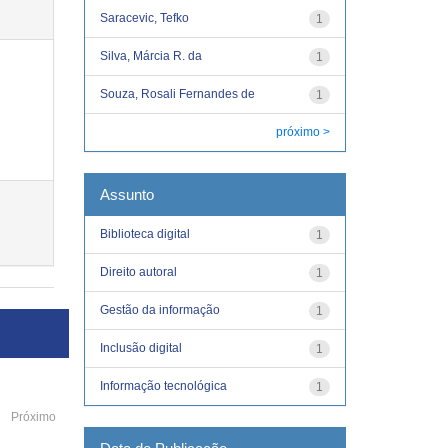
Saracevic, Tefko
1
Silva, Márcia R. da
1
Souza, Rosali Fernandes de
1
próximo >
Assunto
Biblioteca digital
1
Direito autoral
1
Gestão da informação
1
Inclusão digital
1
Informação tecnológica
1
Próximo