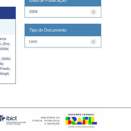
Data de Publicação
2009
1
Tipo do Documento
Lena
Livro
1
o
;
Zins,
élida
;
, Gilda
;
da
;
;
Prado,
lbagli,