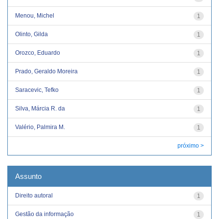
Menou, Michel
1
Olinto, Gilda
1
Orozco, Eduardo
1
Prado, Geraldo Moreira
1
Saracevic, Tefko
1
Silva, Márcia R. da
1
Valério, Palmira M.
1
próximo >
Assunto
Direito autoral
1
Gestão da informação
1