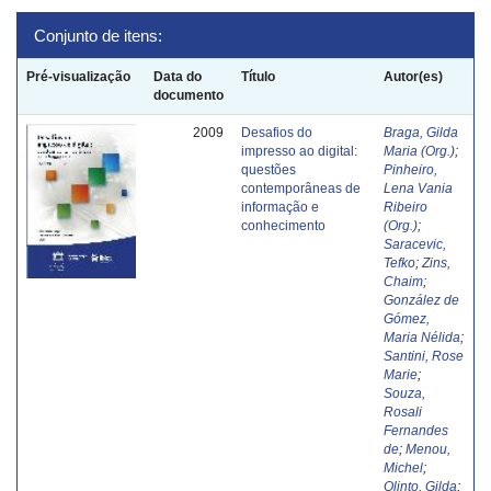
Conjunto de itens:
Pré-visualização
Data do
Título
Autor(es)
documento
2009
Desafios do
Braga, Gilda
impresso ao digital:
Maria (Org.)
;
questões
Pinheiro,
contemporâneas de
Lena Vania
informação e
Ribeiro
conhecimento
(Org.)
;
Saracevic,
Tefko
;
Zins,
Chaim
;
González de
Gómez,
Maria Nélida
;
Santini, Rose
Marie
;
Souza,
Rosali
Fernandes
de
;
Menou,
Michel
;
Olinto, Gilda
;