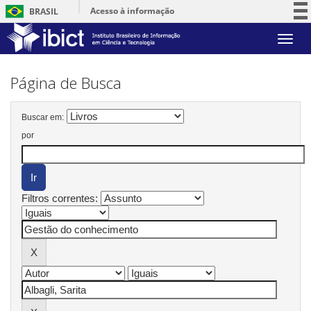
Acesso à informação
BRASIL
Participe
Skip
Serviços
navigation
Legislação
Página de Busca
Canais
Buscar em:
por
Filtros correntes: