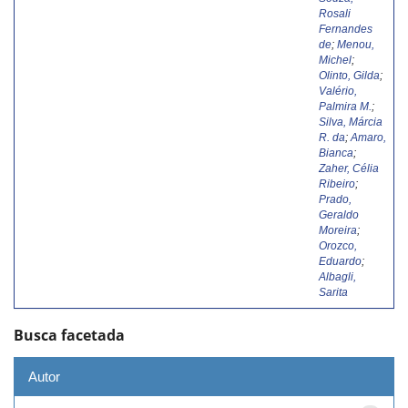
Rosali
Fernandes
de
;
Menou,
Michel
;
Olinto, Gilda
;
Valério,
Palmira M.
;
Silva, Márcia
R. da
;
Amaro,
Bianca
;
Zaher, Célia
Ribeiro
;
Prado,
Geraldo
Moreira
;
Orozco,
Eduardo
;
Albagli,
Sarita
Busca facetada
Autor