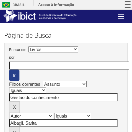
Acesso à informação
BRASIL
Participe
Skip
Serviços
navigation
Legislação
Página de Busca
Canais
Buscar em:
por
Filtros correntes: