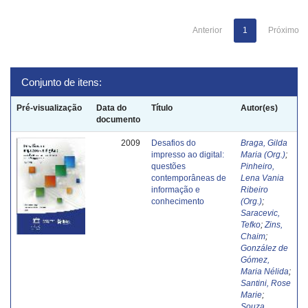
Anterior
1
Próximo
Conjunto de itens:
Pré-visualização
Data do
Título
Autor(es)
documento
2009
Desafios do
Braga, Gilda
impresso ao digital:
Maria (Org.)
;
questões
Pinheiro,
contemporâneas de
Lena Vania
informação e
Ribeiro
conhecimento
(Org.)
;
Saracevic,
Tefko
;
Zins,
Chaim
;
González de
Gómez,
Maria Nélida
;
Santini, Rose
Marie
;
Souza,