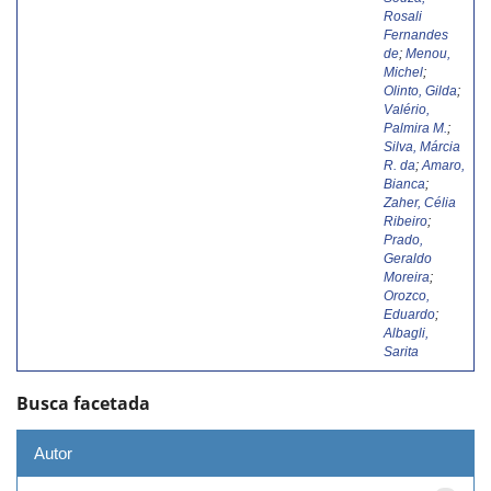
Rosali
Fernandes
de
;
Menou,
Michel
;
Olinto, Gilda
;
Valério,
Palmira M.
;
Silva, Márcia
R. da
;
Amaro,
Bianca
;
Zaher, Célia
Ribeiro
;
Prado,
Geraldo
Moreira
;
Orozco,
Eduardo
;
Albagli,
Sarita
Busca facetada
Autor