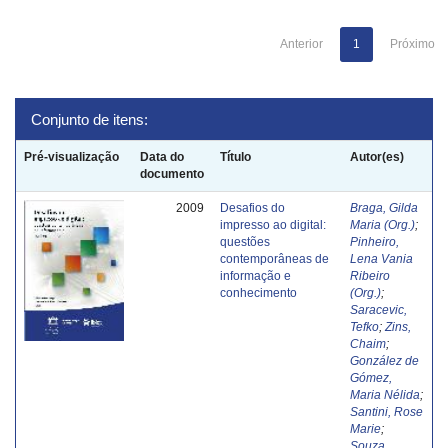
Anterior
1
Próximo
Conjunto de itens:
Pré-visualização
Data do
Título
Autor(es)
documento
2009
Desafios do
Braga, Gilda
impresso ao digital:
Maria (Org.)
;
questões
Pinheiro,
contemporâneas de
Lena Vania
informação e
Ribeiro
conhecimento
(Org.)
;
Saracevic,
Tefko
;
Zins,
Chaim
;
González de
Gómez,
Maria Nélida
;
Santini, Rose
Marie
;
Souza,