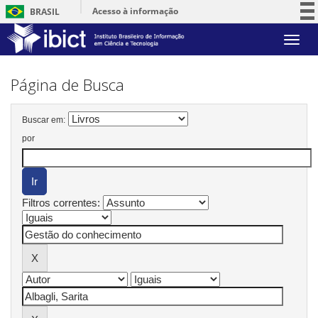
Acesso à informação
BRASIL
Participe
Skip
Serviços
navigation
Legislação
Página de Busca
Canais
Buscar em:
por
Filtros correntes: