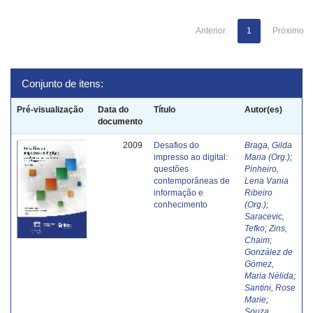
Anterior
1
Próximo
Conjunto de itens:
Pré-visualização
Data do
Título
Autor(es)
documento
2009
Desafios do
Braga, Gilda
impresso ao digital:
Maria (Org.)
;
questões
Pinheiro,
contemporâneas de
Lena Vania
informação e
Ribeiro
conhecimento
(Org.)
;
Saracevic,
Tefko
;
Zins,
Chaim
;
González de
Gómez,
Maria Nélida
;
Santini, Rose
Marie
;
Souza,