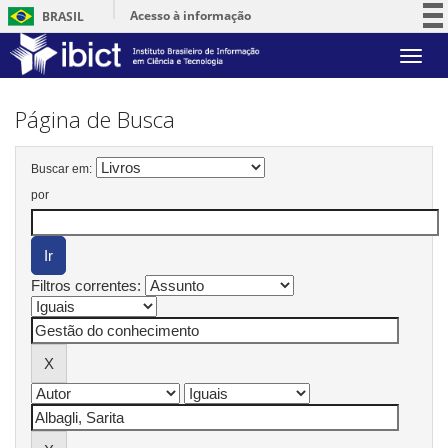
Acesso à informação
BRASIL
Participe
Skip
Serviços
navigation
Legislação
Página de Busca
Canais
Buscar em:
por
Filtros correntes: