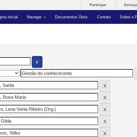
Participe
Serviço
ina inicial
Navegar
Documentos Úteis
Contato
Sobre o P