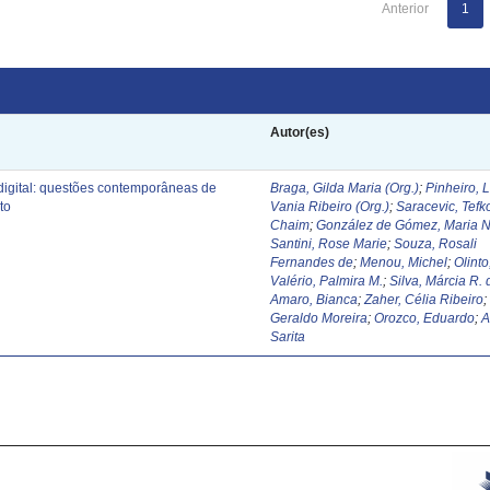
Anterior
1
Autor(es)
digital: questões contemporâneas de
Braga, Gilda Maria (Org.)
;
Pinheiro, 
to
Vania Ribeiro (Org.)
;
Saracevic, Tefk
Chaim
;
González de Gómez, Maria N
Santini, Rose Marie
;
Souza, Rosali
Fernandes de
;
Menou, Michel
;
Olinto
Valério, Palmira M.
;
Silva, Márcia R. 
Amaro, Bianca
;
Zaher, Célia Ribeiro
Geraldo Moreira
;
Orozco, Eduardo
;
A
Sarita