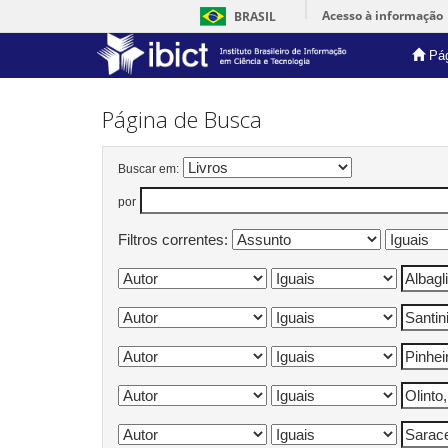
Acesso à informação
BRASIL
Pág
Skip
navigation
Página de Busca
Buscar em:
por
Filtros correntes: