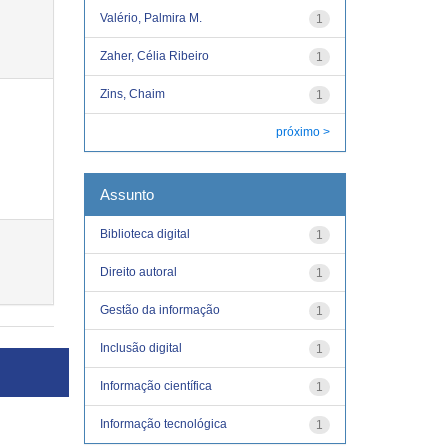
Valério, Palmira M.
1
Zaher, Célia Ribeiro
1
Zins, Chaim
1
próximo >
Assunto
Biblioteca digital
1
Direito autoral
1
Gestão da informação
1
Inclusão digital
1
Informação científica
1
Informação tecnológica
1