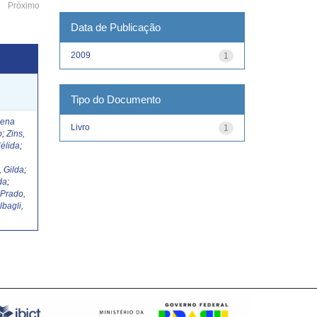
Próximo
Data de Publicação
2009
1
Tipo do Documento
Lena
Livro
1
o
;
Zins,
élida
;
, Gilda
;
da
;
;
Prado,
lbagli,