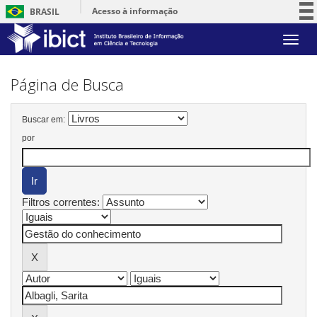
Acesso à informação
BRASIL
Participe
Skip
Serviços
navigation
Legislação
Página de Busca
Canais
Buscar em:
por
Filtros correntes: