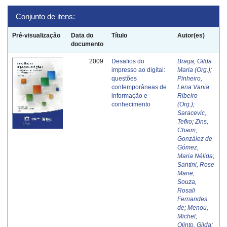
Conjunto de itens:
Pré-visualização
Data do
Título
Autor(es)
documento
2009
Desafios do
Braga, Gilda
impresso ao digital:
Maria (Org.)
;
questões
Pinheiro,
contemporâneas de
Lena Vania
informação e
Ribeiro
conhecimento
(Org.)
;
Saracevic,
Tefko
;
Zins,
Chaim
;
González de
Gómez,
Maria Nélida
;
Santini, Rose
Marie
;
Souza,
Rosali
Fernandes
de
;
Menou,
Michel
;
Olinto, Gilda
;