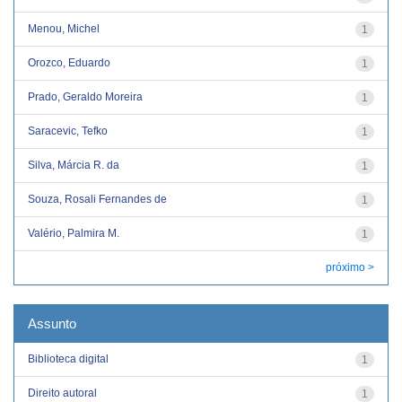
Menou, Michel
1
Orozco, Eduardo
1
Prado, Geraldo Moreira
1
Saracevic, Tefko
1
Silva, Márcia R. da
1
Souza, Rosali Fernandes de
1
Valério, Palmira M.
1
próximo >
Assunto
Biblioteca digital
1
Direito autoral
1