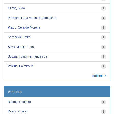
Olinto, Gilda
1
Pinheiro, Lena Vania Ribeiro (Org.)
1
Prado, Geraldo Moreira
1
Saracevic, Tefko
1
Silva, Márcia R. da
1
Souza, Rosali Fernandes de
1
Valério, Palmira M.
1
próximo >
Assunto
Biblioteca digital
1
Direito autoral
1