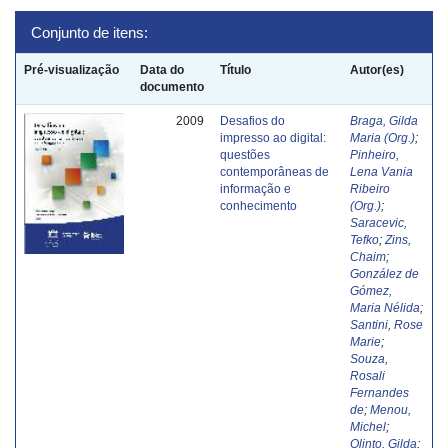
Conjunto de itens:
Pré-visualização
Data do
Título
Autor(es)
documento
2009
Desafios do
Braga, Gilda
impresso ao digital:
Maria (Org.)
;
questões
Pinheiro,
contemporâneas de
Lena Vania
informação e
Ribeiro
conhecimento
(Org.)
;
Saracevic,
Tefko
;
Zins,
Chaim
;
González de
Gómez,
Maria Nélida
;
Santini, Rose
Marie
;
Souza,
Rosali
Fernandes
de
;
Menou,
Michel
;
Olinto, Gilda
;