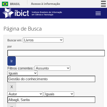
Acesso à informação
BRASIL
Participe
Skip
Serviços
navigation
Legislação
Página de Busca
Canais
Buscar em:
por
Filtros correntes: