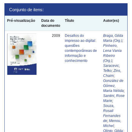
Conjunto de itens:
Pré-visualização
Data do
Título
Autor(es)
documento
2009
Desafios do
Braga, Gilda
impresso ao digital:
Maria (Org.)
;
questões
Pinheiro,
contemporâneas de
Lena Vania
informação e
Ribeiro
conhecimento
(Org.)
;
Saracevic,
Tefko
;
Zins,
Chaim
;
González de
Gómez,
Maria Nélida
;
Santini, Rose
Marie
;
Souza,
Rosali
Fernandes
de
;
Menou,
Michel
;
Olinto, Gilda
;