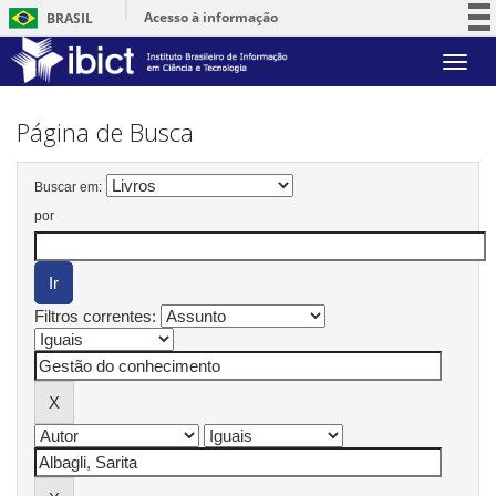
Acesso à informação
BRASIL
Participe
Skip
Serviços
navigation
Legislação
Página de Busca
Canais
Buscar em:
por
Filtros correntes: