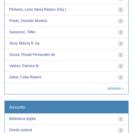
Pinheiro, Lena Vania Ribeiro (Org.)
1
Prado, Geraldo Moreira
1
Saracevic, Tefko
1
Silva, Márcia R. da
1
Souza, Rosali Fernandes de
1
Valério, Palmira M.
1
Zaher, Célia Ribeiro
1
próximo >
Assunto
Biblioteca digital
1
Direito autoral
1