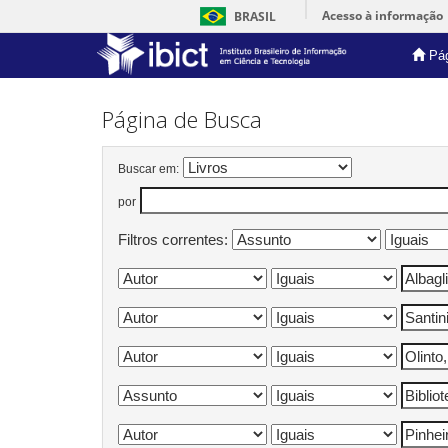
Acesso à informação
BRASIL
Pág
Skip
navigation
Página de Busca
Buscar em:
por
Filtros correntes: