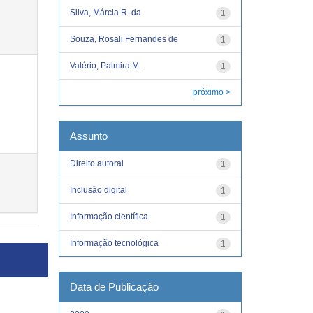
Silva, Márcia R. da
1
Souza, Rosali Fernandes de
1
Valério, Palmira M.
1
próximo >
Assunto
Direito autoral
1
Inclusão digital
1
Informação científica
1
Informação tecnológica
1
Data de Publicação