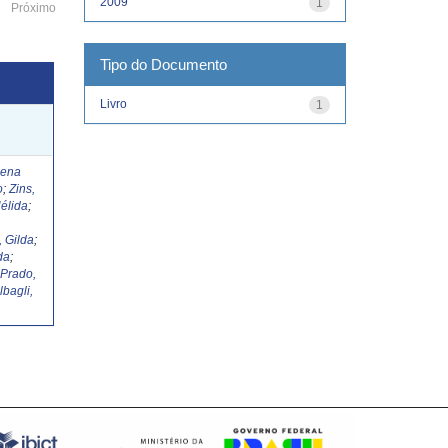
2009
1
Próximo
Tipo do Documento
Livro
1
Lena
o
;
Zins,
élida
;
, Gilda
;
da
;
;
Prado,
lbagli,