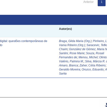
Anterior
1
Autor(es)
digital: questões contemporâneas de
Braga, Gilda Maria (Org.)
;
Pinheiro, 
to
Vania Ribeiro (Org.)
;
Saracevic, Tefk
Chaim
;
González de Gómez, Maria N
Santini, Rose Marie
;
Souza, Rosali
Fernandes de
;
Menou, Michel
;
Olinto
Valério, Palmira M.
;
Silva, Márcia R. 
Amaro, Bianca
;
Zaher, Célia Ribeiro
Geraldo Moreira
;
Orozco, Eduardo
;
A
Sarita