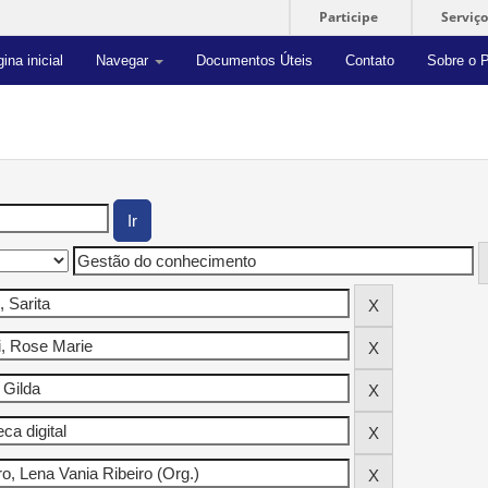
Participe
Serviço
ina inicial
Navegar
Documentos Úteis
Contato
Sobre o P