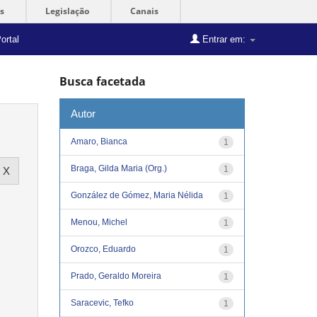
s
Legislação
Canais
ortal
Entrar em:
Busca facetada
Autor
Amaro, Bianca
1
Braga, Gilda Maria (Org.)
1
González de Gómez, Maria Nélida
1
Menou, Michel
1
Orozco, Eduardo
1
Prado, Geraldo Moreira
1
Saracevic, Tefko
1