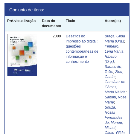
Conjunto de itens:
Pré-visualização
Data do
Título
Autor(es)
documento
2009
Desafios do
Braga, Gilda
impresso ao digital:
Maria (Org.)
;
questões
Pinheiro,
contemporâneas de
Lena Vania
informação e
Ribeiro
conhecimento
(Org.)
;
Saracevic,
Tefko
;
Zins,
Chaim
;
González de
Gómez,
Maria Nélida
;
Santini, Rose
Marie
;
Souza,
Rosali
Fernandes
de
;
Menou,
Michel
;
Olinto, Gilda
;