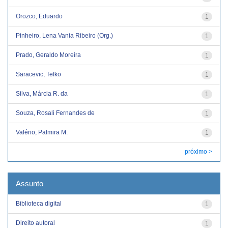
Orozco, Eduardo
1
Pinheiro, Lena Vania Ribeiro (Org.)
1
Prado, Geraldo Moreira
1
Saracevic, Tefko
1
Silva, Márcia R. da
1
Souza, Rosali Fernandes de
1
Valério, Palmira M.
1
próximo >
Assunto
Biblioteca digital
1
Direito autoral
1