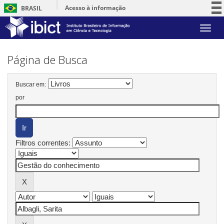
Acesso à informação
BRASIL
Participe
Skip
Serviços
navigation
Legislação
Página de Busca
Canais
Buscar em:
por
Filtros correntes: