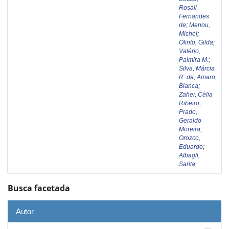
Rosali
Fernandes
de
;
Menou,
Michel
;
Olinto, Gilda
;
Valério,
Palmira M.
;
Silva, Márcia
R. da
;
Amaro,
Bianca
;
Zaher, Célia
Ribeiro
;
Prado,
Geraldo
Moreira
;
Orozco,
Eduardo
;
Albagli,
Sarita
Busca facetada
Autor