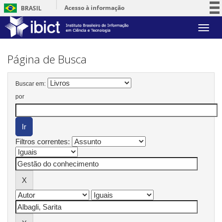
Acesso à informação
BRASIL
Participe
Skip
Serviços
navigation
Legislação
Página de Busca
Canais
Buscar em:
por
Filtros correntes: