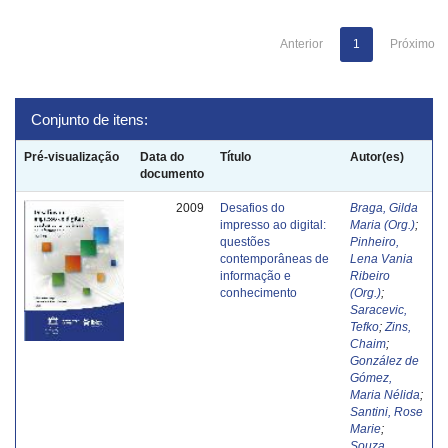
Anterior
1
Próximo
Conjunto de itens:
Pré-visualização
Data do
Título
Autor(es)
documento
2009
Desafios do
Braga, Gilda
impresso ao digital:
Maria (Org.)
;
questões
Pinheiro,
contemporâneas de
Lena Vania
informação e
Ribeiro
conhecimento
(Org.)
;
Saracevic,
Tefko
;
Zins,
Chaim
;
González de
Gómez,
Maria Nélida
;
Santini, Rose
Marie
;
Souza,