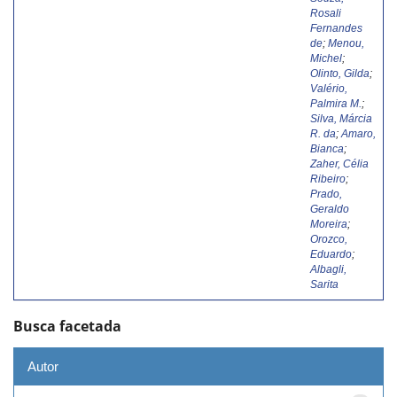
Rosali
Fernandes
de
;
Menou,
Michel
;
Olinto, Gilda
;
Valério,
Palmira M.
;
Silva, Márcia
R. da
;
Amaro,
Bianca
;
Zaher, Célia
Ribeiro
;
Prado,
Geraldo
Moreira
;
Orozco,
Eduardo
;
Albagli,
Sarita
Busca facetada
Autor