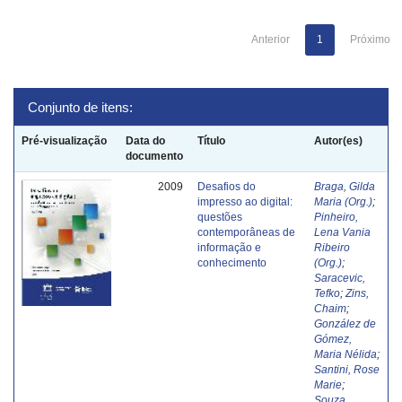
Anterior
1
Próximo
Conjunto de itens:
Pré-visualização
Data do
Título
Autor(es)
documento
2009
Desafios do
Braga, Gilda
impresso ao digital:
Maria (Org.)
;
questões
Pinheiro,
contemporâneas de
Lena Vania
informação e
Ribeiro
conhecimento
(Org.)
;
Saracevic,
Tefko
;
Zins,
Chaim
;
González de
Gómez,
Maria Nélida
;
Santini, Rose
Marie
;
Souza,