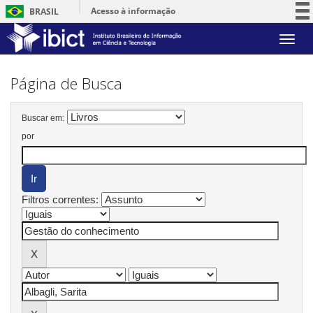
Acesso à informação
BRASIL
Participe
Skip
Serviços
navigation
Legislação
Página de Busca
Canais
Buscar em:
por
Filtros correntes: