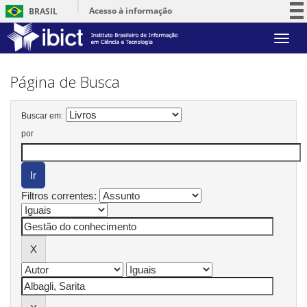
Acesso à informação
BRASIL
Participe
Skip
Serviços
navigation
Legislação
Página de Busca
Canais
Buscar em:
por
Filtros correntes: