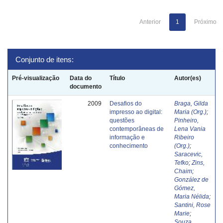
Anterior
1
Próximo
Conjunto de itens:
Pré-visualização
Data do
Título
Autor(es)
documento
2009
Desafios do
Braga, Gilda
impresso ao digital:
Maria (Org.)
;
questões
Pinheiro,
contemporâneas de
Lena Vania
informação e
Ribeiro
conhecimento
(Org.)
;
Saracevic,
Tefko
;
Zins,
Chaim
;
González de
Gómez,
Maria Nélida
;
Santini, Rose
Marie
;
Souza,