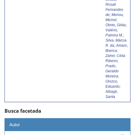
Rosali
Fernandes
de
;
Menou,
Michel
;
Olinto, Gilda
;
Valério,
Palmira M.
;
Silva, Márcia
R. da
;
Amaro,
Bianca
;
Zaher, Célia
Ribeiro
;
Prado,
Geraldo
Moreira
;
Orozco,
Eduardo
;
Albagli,
Sarita
Busca facetada
Autor