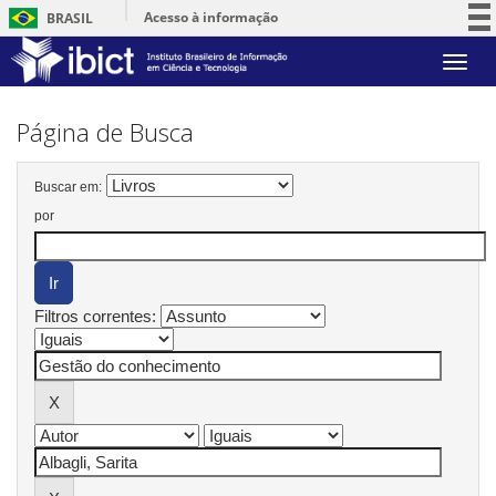
Acesso à informação
BRASIL
Participe
Skip
Serviços
navigation
Legislação
Página de Busca
Canais
Buscar em:
por
Filtros correntes: