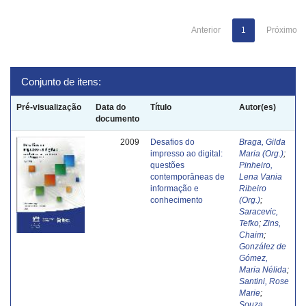
Anterior
1
Próximo
Conjunto de itens:
Pré-visualização
Data do
Título
Autor(es)
documento
2009
Desafios do
Braga, Gilda
impresso ao digital:
Maria (Org.)
;
questões
Pinheiro,
contemporâneas de
Lena Vania
informação e
Ribeiro
conhecimento
(Org.)
;
Saracevic,
Tefko
;
Zins,
Chaim
;
González de
Gómez,
Maria Nélida
;
Santini, Rose
Marie
;
Souza,