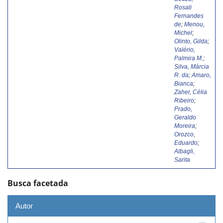
Rosali
Fernandes
de
;
Menou,
Michel
;
Olinto, Gilda
;
Valério,
Palmira M.
;
Silva, Márcia
R. da
;
Amaro,
Bianca
;
Zaher, Célia
Ribeiro
;
Prado,
Geraldo
Moreira
;
Orozco,
Eduardo
;
Albagli,
Sarita
Busca facetada
Autor