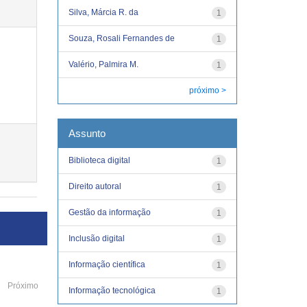
Silva, Márcia R. da
1
Souza, Rosali Fernandes de
1
Valério, Palmira M.
1
próximo >
Assunto
Biblioteca digital
1
Direito autoral
1
Gestão da informação
1
Inclusão digital
1
Informação científica
1
Próximo
Informação tecnológica
1