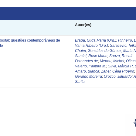
Autor(es)
digital: questões contemporâneas de
Braga, Gilda Maria (Org.)
;
Pinheiro, 
to
Vania Ribeiro (Org.)
;
Saracevic, Tefk
Chaim
;
González de Gómez, Maria N
Santini, Rose Marie
;
Souza, Rosali
Fernandes de
;
Menou, Michel
;
Olinto
Valério, Palmira M.
;
Silva, Márcia R. 
Amaro, Bianca
;
Zaher, Célia Ribeiro
Geraldo Moreira
;
Orozco, Eduardo
;
A
Sarita