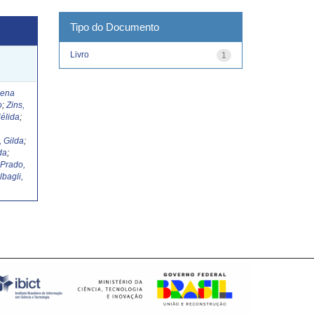
Tipo do Documento
Livro
1
Lena
o
;
Zins,
élida
;
, Gilda
;
da
;
;
Prado,
lbagli,