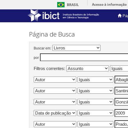
Acesso à informação
BRASIL
Pág
Skip
navigation
Página de Busca
Buscar em:
por
Filtros correntes: