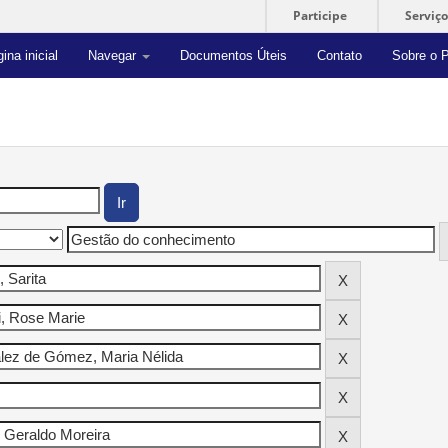
Participe
Serviço
ina inicial
Navegar
Documentos Úteis
Contato
Sobre o P