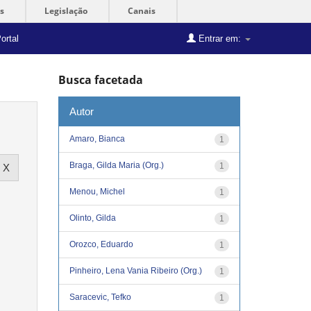
s
Legislação
Canais
ortal
Entrar em:
Busca facetada
Autor
Amaro, Bianca
1
Braga, Gilda Maria (Org.)
1
Menou, Michel
1
Olinto, Gilda
1
Orozco, Eduardo
1
Pinheiro, Lena Vania Ribeiro (Org.)
1
Saracevic, Tefko
1