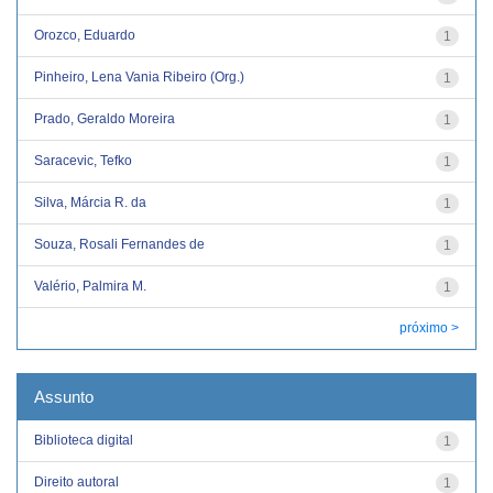
Orozco, Eduardo
1
Pinheiro, Lena Vania Ribeiro (Org.)
1
Prado, Geraldo Moreira
1
Saracevic, Tefko
1
Silva, Márcia R. da
1
Souza, Rosali Fernandes de
1
Valério, Palmira M.
1
próximo >
Assunto
Biblioteca digital
1
Direito autoral
1