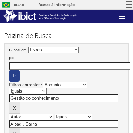
Acesso à informação
BRASIL
Participe
Skip
Serviços
navigation
Legislação
Página de Busca
Canais
Buscar em:
por
Filtros correntes: