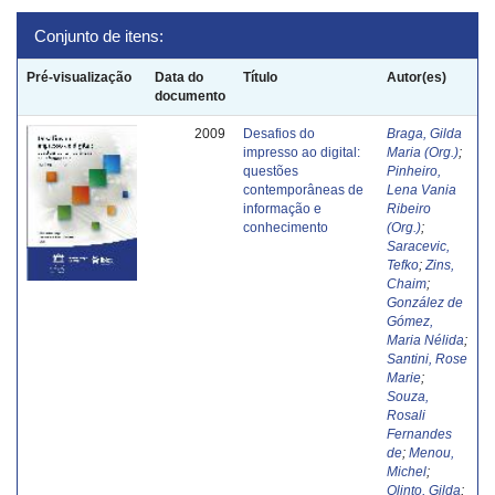
Conjunto de itens:
Pré-visualização
Data do
Título
Autor(es)
documento
2009
Desafios do
Braga, Gilda
impresso ao digital:
Maria (Org.)
;
questões
Pinheiro,
contemporâneas de
Lena Vania
informação e
Ribeiro
conhecimento
(Org.)
;
Saracevic,
Tefko
;
Zins,
Chaim
;
González de
Gómez,
Maria Nélida
;
Santini, Rose
Marie
;
Souza,
Rosali
Fernandes
de
;
Menou,
Michel
;
Olinto, Gilda
;