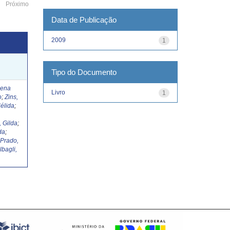
Próximo
Data de Publicação
2009
1
Tipo do Documento
Lena
Livro
1
o
;
Zins,
élida
;
, Gilda
;
da
;
;
Prado,
lbagli,