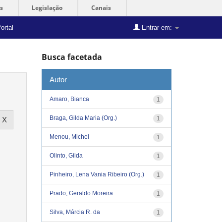
s
Legislação
Canais
ortal
Entrar em:
Busca facetada
Autor
Amaro, Bianca
1
Braga, Gilda Maria (Org.)
1
Menou, Michel
1
Olinto, Gilda
1
Pinheiro, Lena Vania Ribeiro (Org.)
1
Prado, Geraldo Moreira
1
Silva, Márcia R. da
1