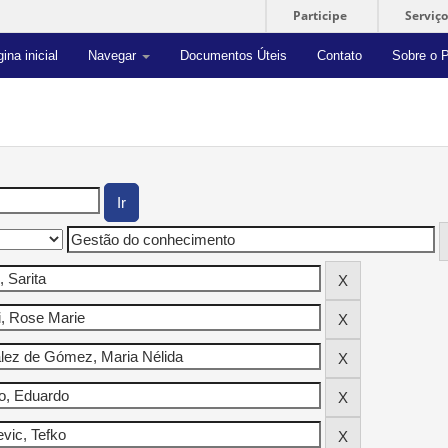
Participe
Serviço
ina inicial
Navegar
Documentos Úteis
Contato
Sobre o P