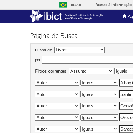
Acesso à informação
BRASIL
Pág
Skip
navigation
Página de Busca
Buscar em:
por
Filtros correntes: