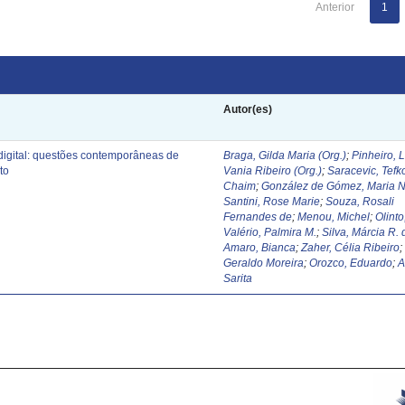
Anterior
1
Autor(es)
digital: questões contemporâneas de
Braga, Gilda Maria (Org.)
;
Pinheiro, 
to
Vania Ribeiro (Org.)
;
Saracevic, Tefk
Chaim
;
González de Gómez, Maria N
Santini, Rose Marie
;
Souza, Rosali
Fernandes de
;
Menou, Michel
;
Olinto
Valério, Palmira M.
;
Silva, Márcia R. 
Amaro, Bianca
;
Zaher, Célia Ribeiro
Geraldo Moreira
;
Orozco, Eduardo
;
A
Sarita