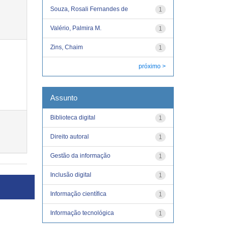
Souza, Rosali Fernandes de
1
Valério, Palmira M.
1
Zins, Chaim
1
próximo >
Assunto
Biblioteca digital
1
Direito autoral
1
Gestão da informação
1
Inclusão digital
1
Informação científica
1
Informação tecnológica
1