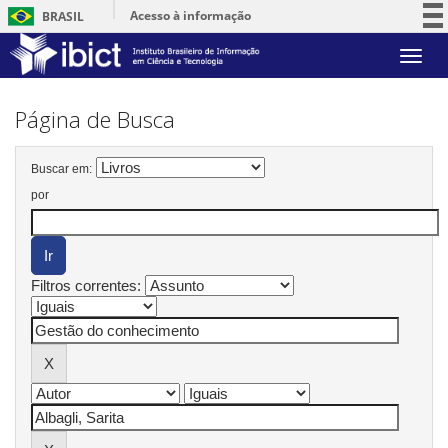
Acesso à informação
BRASIL
Participe
Skip
Serviços
navigation
Legislação
Página de Busca
Canais
Buscar em:
por
Filtros correntes: