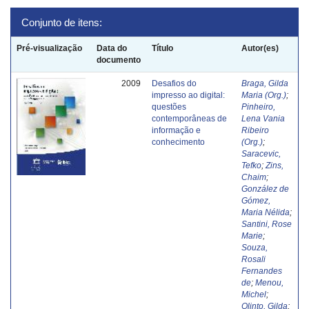
Conjunto de itens:
Pré-visualização
Data do
Título
Autor(es)
documento
2009
Desafios do
Braga, Gilda
impresso ao digital:
Maria (Org.)
;
questões
Pinheiro,
contemporâneas de
Lena Vania
informação e
Ribeiro
conhecimento
(Org.)
;
Saracevic,
Tefko
;
Zins,
Chaim
;
González de
Gómez,
Maria Nélida
;
Santini, Rose
Marie
;
Souza,
Rosali
Fernandes
de
;
Menou,
Michel
;
Olinto, Gilda
;