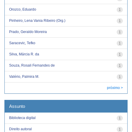
Orozco, Eduardo
1
Pinheiro, Lena Vania Ribeiro (Org.)
1
Prado, Geraldo Moreira
1
Saracevic, Tefko
1
Silva, Márcia R. da
1
Souza, Rosali Fernandes de
1
Valério, Palmira M.
1
próximo >
Assunto
Biblioteca digital
1
Direito autoral
1