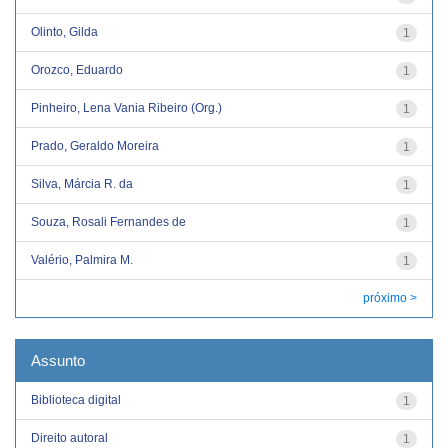
Olinto, Gilda
1
Orozco, Eduardo
1
Pinheiro, Lena Vania Ribeiro (Org.)
1
Prado, Geraldo Moreira
1
Silva, Márcia R. da
1
Souza, Rosali Fernandes de
1
Valério, Palmira M.
1
próximo >
Assunto
Biblioteca digital
1
Direito autoral
1