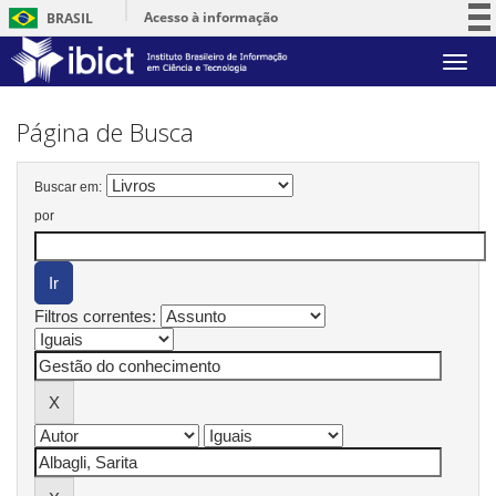
Acesso à informação
BRASIL
Participe
Skip
Serviços
navigation
Legislação
Página de Busca
Canais
Buscar em:
por
Filtros correntes: