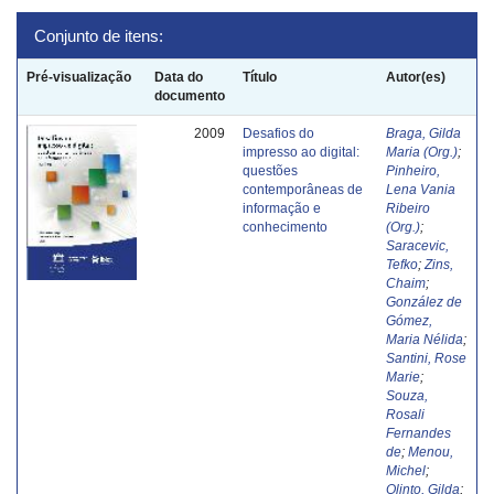
Conjunto de itens:
Pré-visualização
Data do
Título
Autor(es)
documento
2009
Desafios do
Braga, Gilda
impresso ao digital:
Maria (Org.)
;
questões
Pinheiro,
contemporâneas de
Lena Vania
informação e
Ribeiro
conhecimento
(Org.)
;
Saracevic,
Tefko
;
Zins,
Chaim
;
González de
Gómez,
Maria Nélida
;
Santini, Rose
Marie
;
Souza,
Rosali
Fernandes
de
;
Menou,
Michel
;
Olinto, Gilda
;